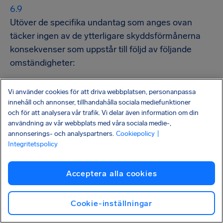
Utöver de specifika undantag som anges ovan
täcker ingen av de ytterligare skyddsförmånerna
konsekvenser som uppstår till följd av följande
omständigheter:
Vi använder cookies för att driva webbplatsen, personanpassa
innehåll och annonser, tillhandahålla sociala mediefunktioner
Skador till följd av inbördeskrig eller krig i
och för att analysera vår trafik. Vi delar även information om din
utlandet.
användning av vår webbplats med våra sociala medie-,
annonserings- och analyspartners.
Cookiepolicy
|
Integritetspolicy
Skador orsakade av vapen eller anordningar som
Acceptera alla cookies
använder kärnklyvning eller kärnfusion, eller
radioaktiv kontaminering.
Cookie-inställningar