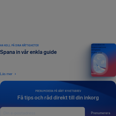
HA KOLL PÅ DINA RÄTTIGHETER
Din handbok till
flygpassagerares
rättigheter
Spana in vår enkla guide
UTGÅVA 2026
Läs mer
PRENUMERERA PÅ VÅRT NYHETSBREV
Få tips och råd direkt till din inkorg
Prenumerera