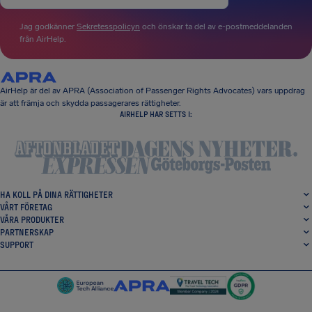
Jag godkänner
Sekretesspolicyn
och önskar ta del av e-postmeddelanden
från AirHelp.
AirHelp är del av APRA (Association of Passenger Rights Advocates) vars uppdrag
är att främja och skydda passagerares rättigheter.
AIRHELP HAR SETTS I:
HA KOLL PÅ DINA RÄTTIGHETER
VÅRT FÖRETAG
VÅRA PRODUKTER
PARTNERSKAP
SUPPORT