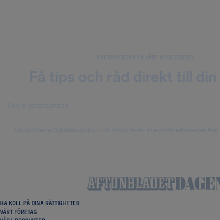
PRENUMERERA PÅ VÅRT NYHETSBREV
Få tips och råd direkt till din
Jag godkänner
Sekretesspolicyn
och önskar ta del av e-postmeddelanden från 
HA KOLL PÅ DINA RÄTTIGHETER
VÅRT FÖRETAG