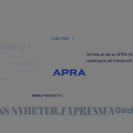
Läs mer
 inkorg
AirHelp är del av APRA (
uppdrag är att främja och
Prenumerera
AirHelp.
AIRHELP HAR SETTS I: