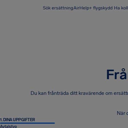
Sök ersättning
AirHelp+ flygskydd
Ha kol
Frå
Du kan frånträda ditt kravärende om ersättn
När d
1. DINA UPPGIFTER
Avtalstyp