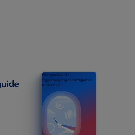
Din handbok till
flygpassagerares rättigheter
guide
UTGÅVA 2026