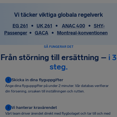
Vi täcker viktiga globala regelverk
EG 261
•
UK 261
•
ANAC 400
•
SHY-
Passenger
•
GACA
•
Montreal-konventionen
SÅ FUNGERAR DET
Från störning till ersättning –
i 3
steg.
Skicka in dina flyguppgifter
1
Ange dina flyguppgifter på under 2 minuter. Vår databas verifierar
din försening, orsaken till inställningen och rutten.
Vi hanterar kravärendet
2
Vårt team driver ärendet direkt med flygbolaget och tar till och med