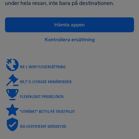
under hela resan, inte bara på destinationen.
Hämta appen
Kontrollera ersättning
NR 1 INOM FLYGERSÄTTNING
99,7 % LYCKADE KRAVÄRENDEN
FLERFALDIGT PRISBELÖNTA
"UTMÄRKT" BETYG PÅ TRUSTPILOT
ISO-CERTIFIERAT DATASKYDD