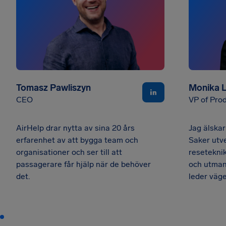
Tomasz Pawliszyn
Monika 
CEO
VP of Pro
AirHelp drar nytta av sina 20 års
Jag älskar
erfarenhet av att bygga team och
Saker utv
organisationer och ser till att
resetekni
passagerare får hjälp när de behöver
och utman
det.
leder väge