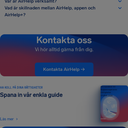
Var är AirHelp verksamt?
Vad är skillnaden mellan AirHelp, appen och
AirHelp+?
Kontakta oss
Vi hör alltid gärna från dig.
Kontakta AirHelp →
HA KOLL PÅ DINA RÄTTIGHETER
Din handbok till
flygpassagerares
rättigheter
Spana in vår enkla guide
UTGÅVA 2026
Läs mer