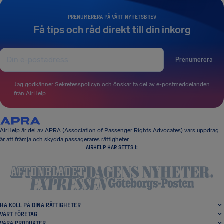
PRENUMERERA PÅ VÅRT NYHETSBREV
Få tips och råd direkt till din inkorg
Prenumerera
Jag godkänner
Sekretesspolicyn
och önskar ta del av e-postmeddelanden
från AirHelp.
AirHelp är del av APRA (Association of Passenger Rights Advocates) vars uppdrag
är att främja och skydda passagerares rättigheter.
AIRHELP HAR SETTS I:
HA KOLL PÅ DINA RÄTTIGHETER
VÅRT FÖRETAG
VÅRA PRODUKTER