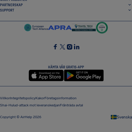
PARTNERSKAP
SUPPORT
SocialFacebook
SocialTwitter
SocialInstagram
SocialLinkedin
HÄMTA VÅR GRATIS-APP
Villkor
Integritetspolicy
Kakor
Företagsinformation
Shai-Hulud-attack mot leveranskedjan
Frånträda avtal
Svenska
Copyright © AirHelp 2026