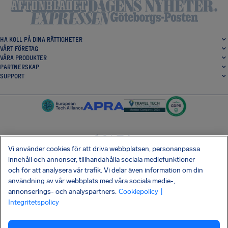
HA KOLL PÅ DINA RÄTTIGHETER
VÅRT FÖRETAG
VÅRA PRODUKTER
PARTNERSKAP
SUPPORT
Vi använder cookies för att driva webbplatsen, personanpassa
SocialFacebook
SocialTwitter
SocialInstagram
SocialLinkedin
innehåll och annonser, tillhandahålla sociala mediefunktioner
och för att analysera vår trafik. Vi delar även information om din
HÄMTA VÅR GRATIS-APP
användning av vår webbplats med våra sociala medie-,
annonserings- och analyspartners.
Cookiepolicy
|
Integritetspolicy
Villkor
Integritetspolicy
Kakor
Företagsinformation