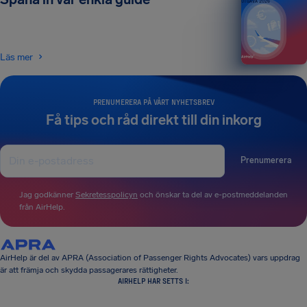
UTGÅVA 2026
Läs mer
PRENUMERERA PÅ VÅRT NYHETSBREV
Få tips och råd direkt till din inkorg
Prenumerera
Jag godkänner
Sekretesspolicyn
och önskar ta del av e-postmeddelanden
från AirHelp.
AirHelp är del av APRA (Association of Passenger Rights Advocates) vars uppdrag
är att främja och skydda passagerares rättigheter.
AIRHELP HAR SETTS I: