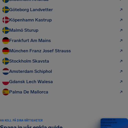
Göteborg Landvetter
Köpenhamn Kastrup
Malmö Sturup
Frankfurt Am Mains
München Franz Josef Strauss
Stockholm Skavsta
Amsterdam Schiphol
Gdansk Lech Walesa
Palma De Mallorca
HA KOLL PÅ DINA RÄTTIGHETER
Din handbok till
flygpassagerares
rättigheter
Spana in vår enkla guide