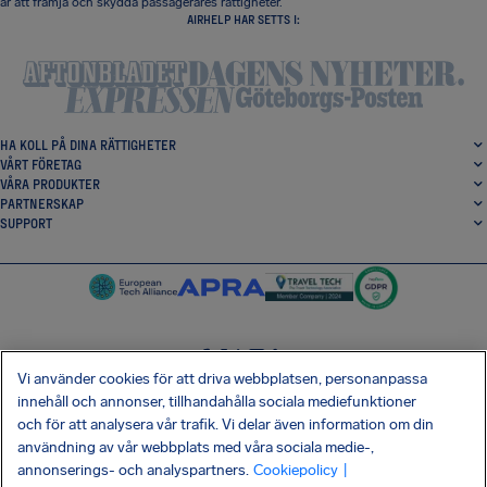
är att främja och skydda passagerares rättigheter.
AIRHELP HAR SETTS I:
HA KOLL PÅ DINA RÄTTIGHETER
VÅRT FÖRETAG
VÅRA PRODUKTER
PARTNERSKAP
SUPPORT
Vi använder cookies för att driva webbplatsen, personanpassa
SocialFacebook
SocialTwitter
SocialInstagram
SocialLinkedin
innehåll och annonser, tillhandahålla sociala mediefunktioner
och för att analysera vår trafik. Vi delar även information om din
HÄMTA VÅR GRATIS-APP
användning av vår webbplats med våra sociala medie-,
annonserings- och analyspartners.
Cookiepolicy
|