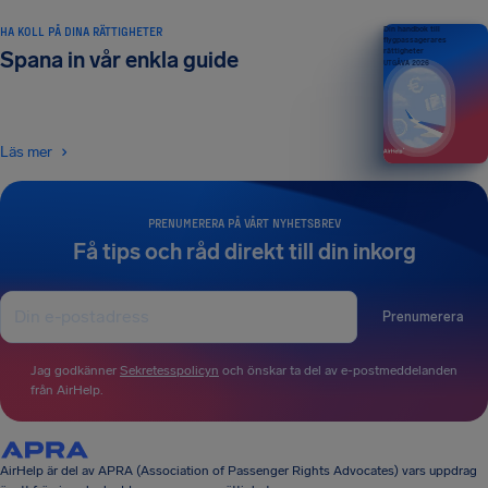
HA KOLL PÅ DINA RÄTTIGHETER
Din handbok till
flygpassagerares
rättigheter
Spana in vår enkla guide
UTGÅVA 2026
Läs mer
PRENUMERERA PÅ VÅRT NYHETSBREV
Få tips och råd direkt till din inkorg
Prenumerera
Jag godkänner
Sekretesspolicyn
och önskar ta del av e-postmeddelanden
från AirHelp.
AirHelp är del av APRA (Association of Passenger Rights Advocates) vars uppdrag