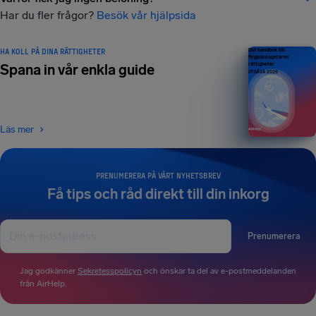
Har du fler frågor?
Besök vår hjälpsida
HA KOLL PÅ DINA RÄTTIGHETER
Din handbok till
flygpassagerares
rättigheter
Spana in vår enkla guide
UTGÅVA 2026
Läs mer
PRENUMERERA PÅ VÅRT NYHETSBREV
Få tips och råd direkt till din inkorg
Prenumerera
Jag godkänner
Sekretesspolicyn
och önskar ta del av e-postmeddelanden
från AirHelp.