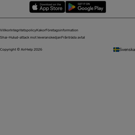
Villkor
Integritetspolicy
Kakor
Företagsinformation
Shai-Hulud-attack mot leveranskedjan
Frånträda avtal
Svenska
Copyright © AirHelp 2026