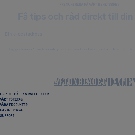
PRENUMERERA PÅ VÅRT NYHETSBREV
Få tips och råd direkt till din
Jag godkänner
Sekretesspolicyn
och önskar ta del av e-postmeddelanden från 
HA KOLL PÅ DINA RÄTTIGHETER
VÅRT FÖRETAG
VÅRA PRODUKTER
PARTNERSKAP
SUPPORT