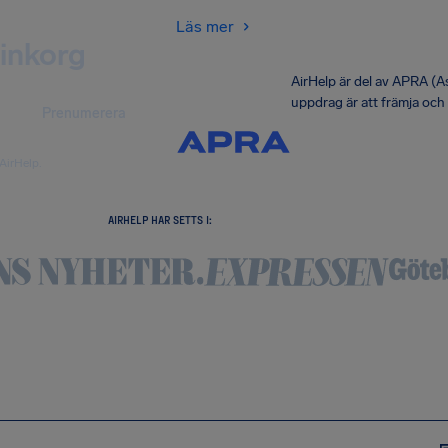
Läs mer
 inkorg
AirHelp är del av APRA (
uppdrag är att främja och
Prenumerera
AirHelp.
AIRHELP HAR SETTS I: