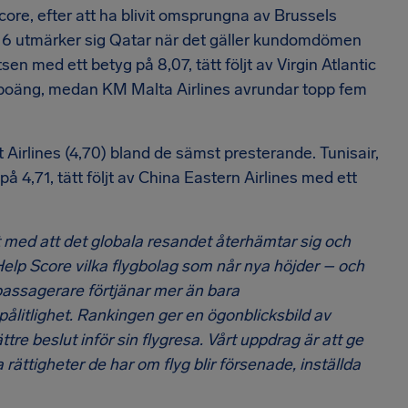
core, efter att ha blivit omsprungna av Brussels
8,16 utmärker sig Qatar när det gäller kundomdömen
sen med ett betyg på 8,07, tätt följt av Virgin Atlantic
9 poäng, medan KM Malta Airlines avrundar topp fem
 Airlines (4,70) bland de sämst presterande. Tunisair,
på 4,71, tätt följt av China Eastern Airlines med ett
t med att det globala resandet återhämtar sig och
elp Score vilka flygbolag som når nya höjder – och
t passagerare förtjänar mer än bara
ålitlighet. Rankingen ger en ögonblicksbild av
tre beslut inför sin flygresa. Vårt uppdrag är att ge
rättigheter de har om flyg blir försenade, inställda