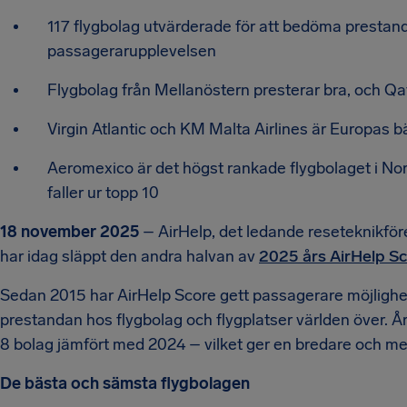
117 flygbolag utvärderade för att bedöma prestand
passagerarupplevelsen
Flygbolag från Mellanöstern presterar bra, och Qa
Virgin Atlantic och KM Malta Airlines är Europas b
Aeromexico är det högst rankade flygbolaget i N
faller ur topp 10
18 november 2025
– AirHelp, det ledande reseteknikför
har idag släppt den andra halvan av
2025 års AirHelp S
Sedan 2015 har AirHelp Score gett passagerare möjlighe
prestandan hos flygbolag och flygplatser världen över. Å
8 bolag jämfört med 2024 – vilket ger en bredare och mer
De bästa och sämsta flygbolagen