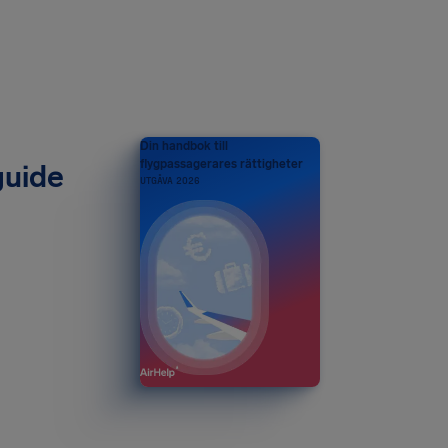
Din handbok till
flygpassagerares rättigheter
guide
UTGÅVA 2026