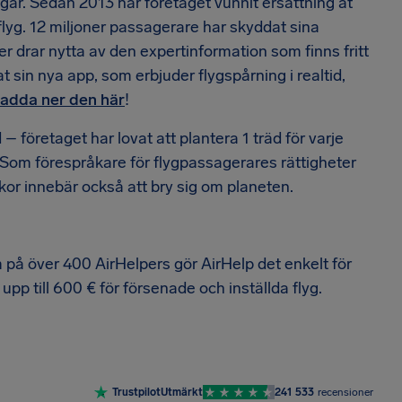
ngar. Sedan 2013 har företaget vunnit ersättning åt
 flyg. 12 miljoner passagerare har skyddat sina
er drar nytta av den expertinformation som finns fritt
at sin nya app, som erbjuder flygspårning i realtid,
ladda ner den här
!
– företaget har lovat att plantera 1 träd för varje
d. Som förespråkare för flygpassagerares rättigheter
kor innebär också att bry sig om planeten.
am på över 400 AirHelpers gör AirHelp det enkelt för
 upp till 600 € för försenade och inställda flyg.
Trustpilot
Utmärkt
241 533
recensioner