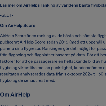
Läs mer om AirHelps ranking av världens bästa flygbola
-SLUT-
Om AirHelp Score
AirHelp Score är en ranking av de bästa och sämsta flygb
publicerat AirHelp Score sedan 2015 (med ett uppehåll u
planera sina flygresor. Rankingen gör det möjligt för pas
från flygbolag och flygplatser baserat på data. För att b
faktorer för att ge passagerare en heltäckande bild av hur 
flygbolag viktas lika mellan punktlighet, kundomdömen oc
resultaten analyserades data från 1 oktober 2024 till 3
flygbolag de senast rest med.
Om AirHelp