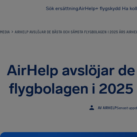
Sök ersättning
AirHelp+ flygskydd
Ha kol
MEDIA
AIRHELP AVSLÖJAR DE BÄSTA OCH SÄMSTA FLYGBOLAGEN I 2025 ÅRS AIRHE
AirHelp avslöjar d
flygbolagen i 2025
AV AIRHELP
Senast uppd