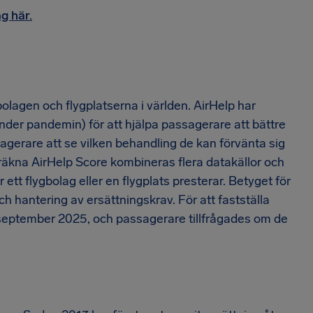
g här.
olagen och flygplatserna i världen. AirHelp har
nder pandemin) för att hjälpa passagerare att bättre
sagerare att se vilken behandling de kan förvänta sig
eräkna AirHelp Score kombineras flera datakällor och
ett flygbolag eller en flygplats presterar. Betyget för
h hantering av ersättningskrav. För att fastställa
0 september 2025, och passagerare tillfrågades om de