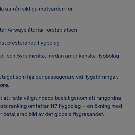
a utifrån viktiga mätvärden för
tar Airways återtar förstaplatsen
äst presterande flygbolag
ord- och Sydamerika, medan amerikanska flygbolag
etaget som hjälper passagerare vid flygstörningar,
core
.
t att fatta välgrundade beslut genom att rangordna
rets ranking omfattar 117 flygbolag – en ökning med
 detaljerad bild av det globala flygresandet.