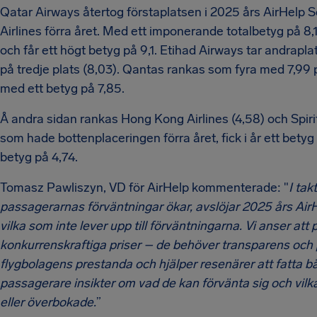
Qatar Airways återtog förstaplatsen i 2025 års AirHelp S
Airlines förra året. Med ett imponerande totalbetyg på 
och får ett högt betyg på 9,1. Etihad Airways tar andraplat
på tredje plats (8,03). Qantas rankas som fyra med 7,9
med ett betyg på 7,85.
Å andra sidan rankas Hong Kong Airlines (4,58) och Spirit
som hade bottenplaceringen förra året, fick i år ett betyg 
betyg på 4,74.
Tomasz Pawliszyn, VD för AirHelp kommenterade: "
I tak
passagerarnas förväntningar ökar, avslöjar 2025 års AirH
vilka som inte lever upp till förväntningarna. Vi anser at
konkurrenskraftiga priser – de behöver transparens och p
flygbolagens prestanda och hjälper resenärer att fatta bät
passagerare insikter om vad de kan förvänta sig och vilka 
eller överbokade.
”