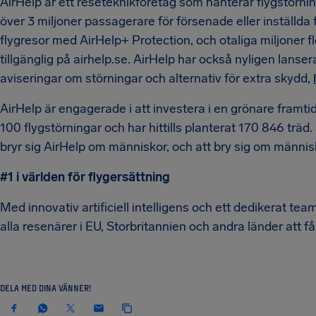
AirHelp är ett reseteknikföretag som hanterar flygstörni
över 3 miljoner passagerare för försenade eller inställda
flygresor med AirHelp+ Protection, och otaliga miljoner fl
tillgänglig på airhelp.se. AirHelp har också nyligen lanser
aviseringar om störningar och alternativ för extra skydd,
AirHelp är engagerade i att investera i en grönare framtid 
100 flygstörningar och har hittills planterat 170 846 trä
bryr sig AirHelp om människor, och att bry sig om männis
#1 i världen för flygersättning
Med innovativ artificiell intelligens och ett dedikerat te
alla resenärer i EU, Storbritannien och andra länder att få
DELA MED DINA VÄNNER!