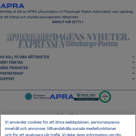
AirHelp är del av APRA (Association of Passenger Rights Advocates) vars uppdrag
är att främja och skydda passagerares rättigheter.
AIRHELP HAR SETTS I:
HA KOLL PÅ DINA RÄTTIGHETER
VÅRT FÖRETAG
VÅRA PRODUKTER
PARTNERSKAP
SUPPORT
Vi använder cookies för att driva webbplatsen, personanpassa
SocialFacebook
SocialTwitter
SocialInstagram
SocialLinkedin
innehåll och annonser, tillhandahålla sociala mediefunktioner
och för att analysera vår trafik. Vi delar även information om din