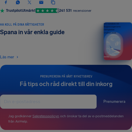
Trustpilot
Utmärkt
241 531
recensioner
HA KOLL PÅ DINA RÄTTIGHETER
Din handbok till
flygpassagerares
rättigheter
Spana in vår enkla guide
UTGÅVA 2026
Läs mer
PRENUMERERA PÅ VÅRT NYHETSBREV
Få tips och råd direkt till din inkorg
Prenumerera
Jag godkänner
Sekretesspolicyn
och önskar ta del av e-postmeddelanden
från AirHelp.