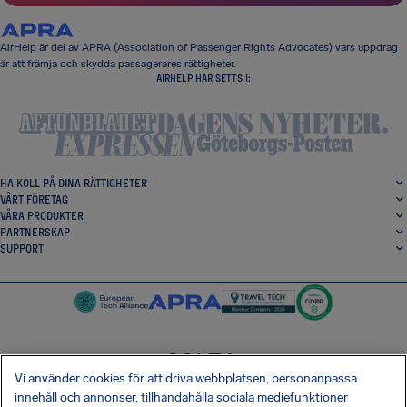
AirHelp är del av APRA (Association of Passenger Rights Advocates) vars uppdrag
är att främja och skydda passagerares rättigheter.
AIRHELP HAR SETTS I:
HA KOLL PÅ DINA RÄTTIGHETER
VÅRT FÖRETAG
VÅRA PRODUKTER
PARTNERSKAP
SUPPORT
Vi använder cookies för att driva webbplatsen, personanpassa
SocialFacebook
SocialTwitter
SocialInstagram
SocialLinkedin
innehåll och annonser, tillhandahålla sociala mediefunktioner