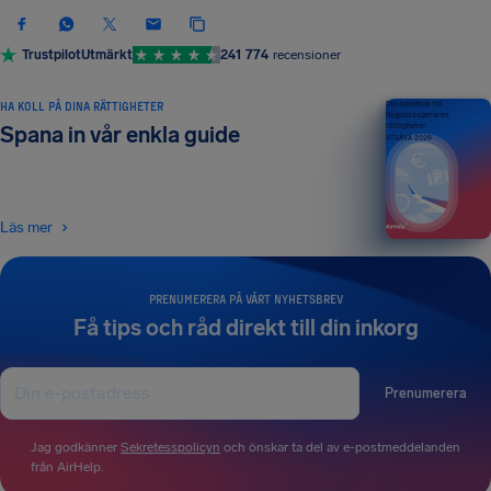
Trustpilot
Utmärkt
241 774
recensioner
HA KOLL PÅ DINA RÄTTIGHETER
Din handbok till
flygpassagerares
rättigheter
Spana in vår enkla guide
UTGÅVA 2026
Läs mer
PRENUMERERA PÅ VÅRT NYHETSBREV
Få tips och råd direkt till din inkorg
Prenumerera
Jag godkänner
Sekretesspolicyn
och önskar ta del av e-postmeddelanden
från AirHelp.