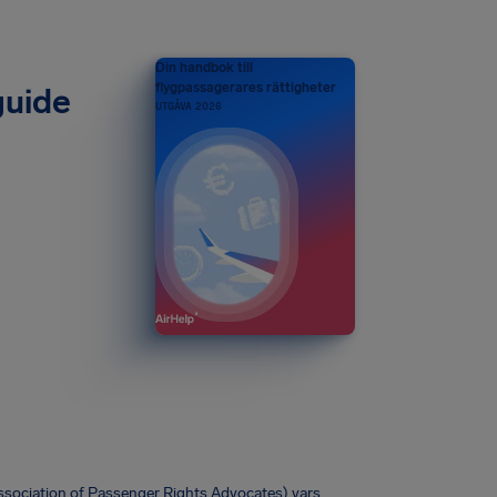
Din handbok till
flygpassagerares rättigheter
guide
UTGÅVA 2026
Association of Passenger Rights Advocates) vars