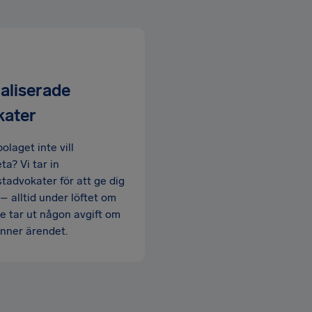
aliserade
kater
olaget inte vill
a? Vi tar in
stadvokater för att ge dig
 – alltid under löftet om
nte tar ut någon avgift om
vinner ärendet.