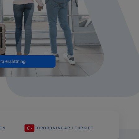
era ersättning
EN
FÖRORDNINGAR I TURKIET