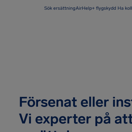
Sök ersättning
AirHelp+ flygskydd
Ha kol
Försenat eller inst
Vi experter på att