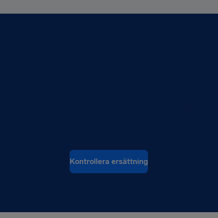
ags att ställa flygbolagen ti
gpassagerare är inskrivna i lag och vi vill se till att de är t
ng försening eller ett inställt flyg ska du inte låta flygb
kter. Vi kommer att kämpa för den rättvisa ersättning du ha
Kontrollera ersättning