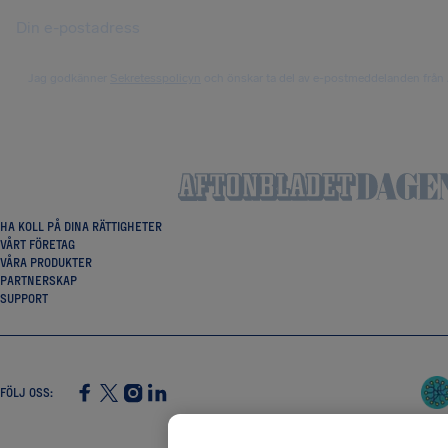
Jag godkänner
Sekretesspolicyn
och önskar ta del av e-postmeddelanden från 
HA KOLL PÅ DINA RÄTTIGHETER
VÅRT FÖRETAG
VÅRA PRODUKTER
PARTNERSKAP
SUPPORT
FÖLJ OSS
:
SocialFacebook
SocialTwitter
SocialInstagram
SocialLinkedin