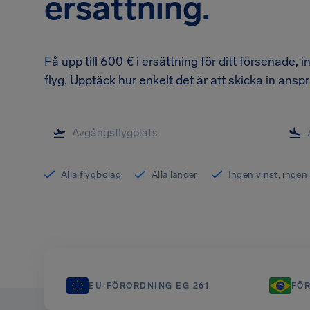
ersättning.
Få upp till 600 € i ersättning för ditt försenade, 
flyg. Upptäck hur enkelt det är att skicka in ans
Alla flygbolag
Alla länder
Ingen vinst, ingen 
EU-FÖRORDNING EG 261
FÖR