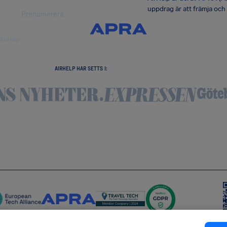
uppdrag är att främja och
Prenumerera
AirHelp.
AIRHELP HAR SETTS I: