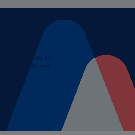
ll svars.
illgängliga för alla. När
olagen komma undan med
r rätt till.