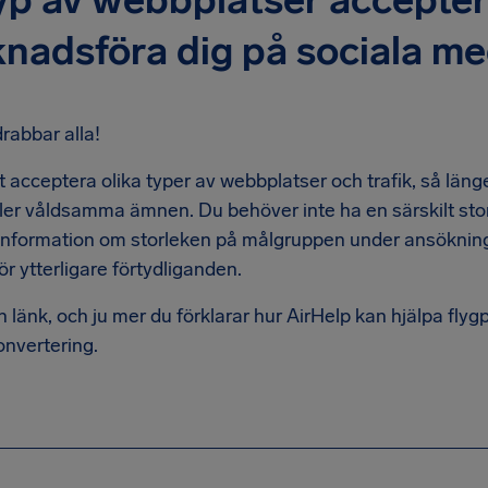
knadsföra dig på sociala me
rabbar alla!
tt acceptera olika typer av webbplatser och trafik, så läng
ller våldsamma ämnen. Du behöver inte ha en särskilt st
ig information om storleken på målgruppen under ansökn
ör ytterligare förtydliganden.
in länk, och ju mer du förklarar hur AirHelp kan hjälpa fly
onvertering.