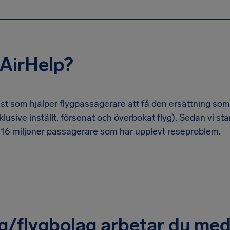
 AirHelp?
nst som hjälper flygpassagerare att få den ersättning som 
klusive inställt, försenat och överbokat flyg). Sedan vi st
r 16 miljoner passagerare som har upplevt reseproblem.
yg/flygbolag arbetar du me