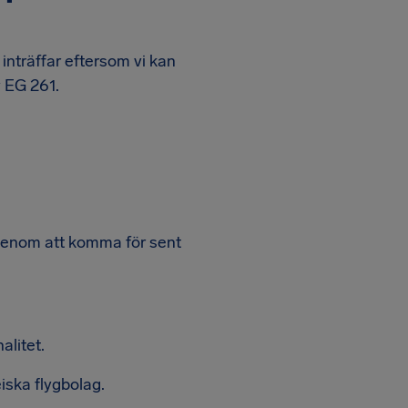
inträffar eftersom vi kan
v EG 261.
genom att komma för sent
alitet.
iska flygbolag.