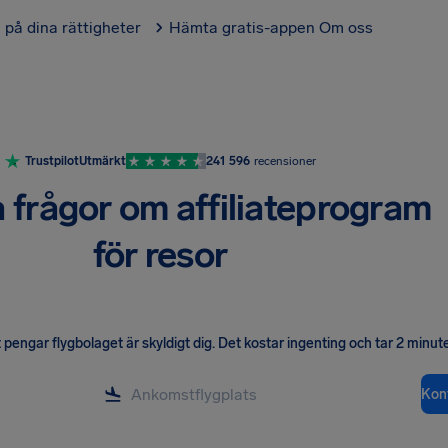
l på dina rättigheter
Hämta gratis-appen
Om oss
Trustpilot
Utmärkt
241 596
recensioner
a frågor om affiliateprogram
för resor
pengar flygbolaget är skyldigt dig
.
Det kostar ingenting och tar 2 minute
Kont