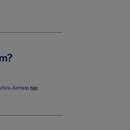
am?
sföra AirHelp
här
.