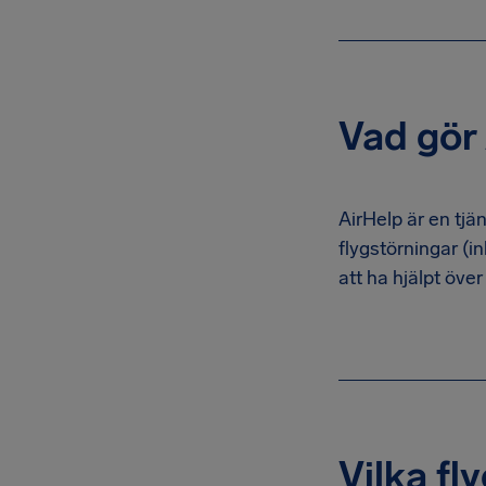
Vad gör
AirHelp är en tjä
flygstörningar (in
att ha hjälpt öve
Vilka fl