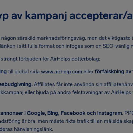
yp av kampanj accepterar/a
te någon särskild marknadsföringsväg, men det viktigaste
elänken i sitt fulla format och infogas som en SEO-vänlig 
r strängt förbjuden för AirHelps dotterbolag:
ing
till global sida
www.airhelp.com
eller
förfalskning av 
sbudgivning.
Affiliates får inte använda sin affiliatehä
fikkampanj eller bjuda på andra felstavningar av AirHelps
kannonser i Google, Bing, Facebook och Instagram
. PP
sföring är bra, men måste rikta trafik till en målsida ska
 deras hänvisningslänk.