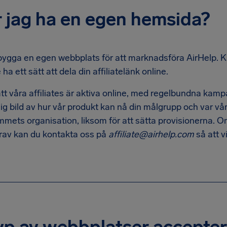
 jag ha en egen hemsida?
bygga en egen webbplats för att marknadsföra AirHelp. 
ha ett sätt att dela din affiliatelänk online.
att våra affiliates är aktiva online, med regelbundna ka
ig bild av hur vår produkt kan nå din målgrupp och var vårt
ammets organisation, liksom för att sätta provisionerna. 
krav kan du kontakta oss på
affiliate@airhelp.com
så att v
yp av webbplatser accepter