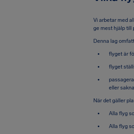
Vi arbetar med al
ge mest hjälp ti
Denna lag omfatta
flyget är 
flyget stä
passagerar
eller sakn
När det gäller pl
Alla flyg s
Alla flyg 