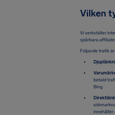
Vilken t
Vi verkställer in
spårbara affiliat
Följande trafik ä
Djuplänkn
Varumärke
betald tra
Bing
Direktlän
sökmarknad
innehåller