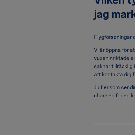
jag mar
Flygförseningar d
Vi är öppna för a
vuxeninriktade e
saknar tillräckl
att kontakta dig f
Ju fler som ser d
chansen för en k