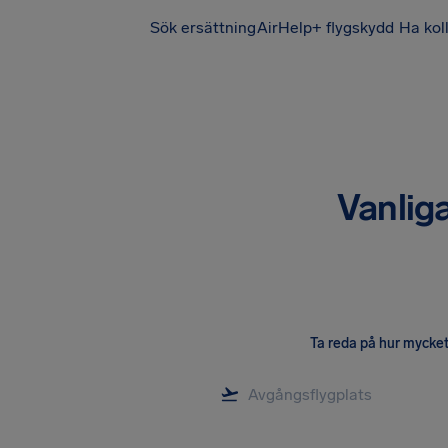
Sök ersättning
AirHelp+ flygskydd
Ha kol
Vanlig
Ta reda på hur mycket 