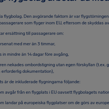
la flygbolag. Den avgörande faktorn är var flygstörningen 
ll passagerare som flyger inom EU, eftersom de skyddas a
r ersättning till passagerare om:
försenat med mer än 3 timmar,
lls in mindre än 14 dagar före avgång,
en nekades ombordstigning utan egen förskyllan (t.ex. 
a erforderlig dokumentation),
ats är de inkluderade flygningarna följande:
om avgår från en flygplats i EU oavsett flygbolagets nation
som landar på europeiska flygplatser om de görs av europe