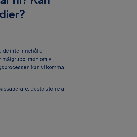
dier?
e de inte innehåller
or målgrupp, men om vi
ingsprocessen kan vi komma
gpassagerare, desto större är