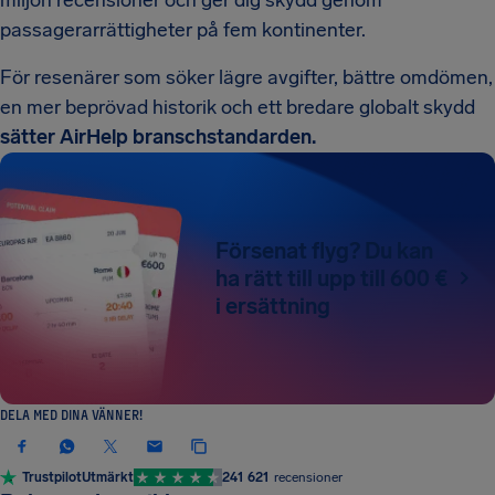
miljon recensioner och ger dig skydd genom
passagerarrättigheter på fem kontinenter.
För resenärer som söker lägre avgifter, bättre omdömen,
en mer beprövad historik och ett bredare globalt skydd
sätter AirHelp branschstandarden.
Försenat flyg? Du kan
ha rätt till upp till 600 €
i ersättning
DELA MED DINA VÄNNER!
Trustpilot
Utmärkt
241 621
recensioner