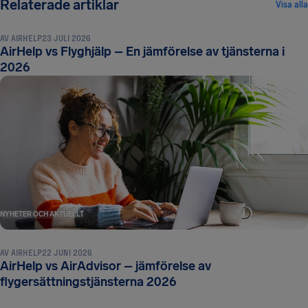
NYHETER OCH AKTUELLT
Relaterade artiklar
Visa alla
AV
AIRHELP
23 JULI 2026
AirHelp vs Flyghjälp – En jämförelse av tjänsterna i
2026
NYHETER OCH AKTUELLT
AV
AIRHELP
22 JUNI 2026
AirHelp vs AirAdvisor – jämförelse av
NYHETER OCH AKTUELLT
flygersättningstjänsterna 2026