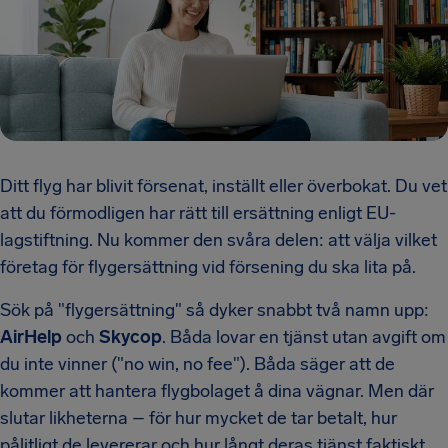
Ditt flyg har blivit försenat, inställt eller överbokat. Du vet
att du förmodligen har rätt till ersättning enligt EU-
lagstiftning. Nu kommer den svåra delen: att välja vilket
företag för flygersättning vid försening du ska lita på.
Sök på "flygersättning" så dyker snabbt två namn upp:
AirHelp
och
Skycop
. Båda lovar en tjänst utan avgift om
du inte vinner ("no win, no fee"). Båda säger att de
kommer att hantera flygbolaget å dina vägnar. Men där
slutar likheterna – för hur mycket de tar betalt, hur
pålitligt de levererar och hur långt deras tjänst faktiskt