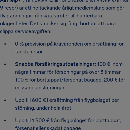
AirHelp+
(från 39,99 €/år för 3 resor, eller 99,99 €/år för
9 resor) är ett heltäckande årligt medlemskap som gör
flygstörningar från katastrofer till hanterbara
olägenheter. Det sträcker sig långt bortom att bara
slippa serviceavgiften:
0 % provision på kravärenden om ersättning för
täckta resor
Snabba försäkringsutbetalningar:
100 € inom
några timmar för förseningar på över 3 timmar,
100 € för borttappat/försenat bagage, 200 € för
missade anslutningar
Upp till 600 € i ersättning från flygbolaget per
störning, under hela året
Upp till 1 900 € från flygbolaget för borttappat,
försenat eller skadat bagage