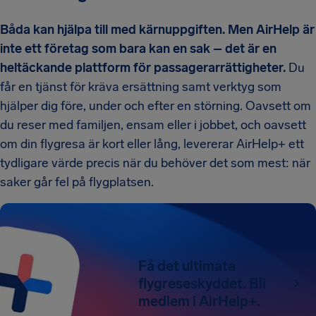
Båda kan hjälpa till med kärnuppgiften. Men AirHelp är
inte ett företag som bara kan en sak – det är en
heltäckande plattform för passagerarrättigheter.
Du
får en tjänst för kräva ersättning samt verktyg som
hjälper dig före, under och efter en störning. Oavsett om
du reser med familjen, ensam eller i jobbet, och oavsett
om din flygresa är kort eller lång, levererar AirHelp+ ett
tydligare värde precis när du behöver det som mest: när
saker går fel på flygplatsen.
Få det ultimata
flygreseskyddet. Bli
medlem i AirHelp+.