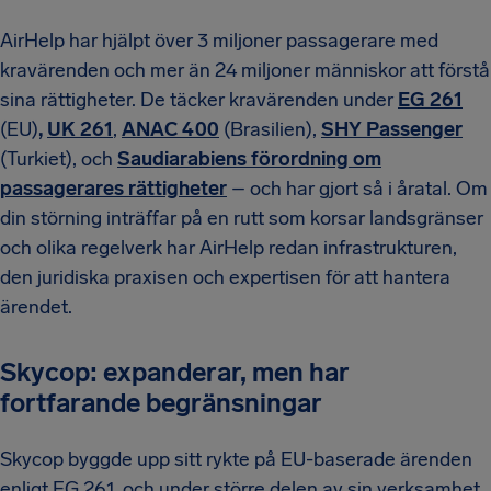
AirHelp har hjälpt över 3 miljoner passagerare med
kravärenden och mer än 24 miljoner människor att förstå
sina rättigheter. De täcker kravärenden under
EG 261
(EU)
,
UK 261
,
ANAC 400
(Brasilien),
SHY Passenger
(Turkiet), och
Saudiarabiens förordning om
passagerares rättigheter
– och har gjort så i åratal. Om
din störning inträffar på en rutt som korsar landsgränser
och olika regelverk har AirHelp redan infrastrukturen,
den juridiska praxisen och expertisen för att hantera
ärendet.
Skycop: expanderar, men har
fortfarande begränsningar
Skycop byggde upp sitt rykte på EU-baserade ärenden
enligt EG 261, och under större delen av sin verksamhet