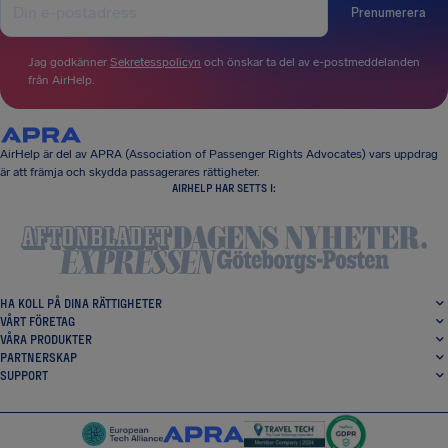
Prenumerera
Jag godkänner
Sekretesspolicyn
och önskar ta del av e-postmeddelanden
från AirHelp.
AirHelp är del av APRA (Association of Passenger Rights Advocates) vars uppdrag
är att främja och skydda passagerares rättigheter.
AIRHELP HAR SETTS I:
HA KOLL PÅ DINA RÄTTIGHETER
VÅRT FÖRETAG
VÅRA PRODUKTER
PARTNERSKAP
SUPPORT