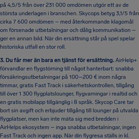
på 4,5/5 från över 231 000 omdömen utgör ett av de
största underlagen i branschen. Skycops betyg 3,1/5 från
cirka 7 600 omdömen – med återkommande klagomål
om försenade utbetalningar och dålig kommunikation –
ger en annan bild. När din ersättning står på spel spelar
historiska utfall en stor roll.
3. Du får mer än bara en tjänst för ersättning.
AirHelp+
förvandlar en flygstörning till något hanterbart: snabba
försäkringsutbetalningar på 100–200 € inom några
timmar, gratis Fast Track i säkerhetskontrollen, tillgång
till över 1 300 flygplatslounger, flygvarningar i realtid och
en gratis mobilapp tillgänglig i 8 språk. Skycop Care tar
bort sin avgift och erbjuder tillgång till lounger på utvalda
flygplatser, men kan inte mäta sig med bredden i
AirHelps ekosystem – inga snabba utbetalningar, ingen
Fast Track och ingen app. När din flygresa ställs in kl.