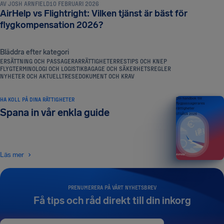
AV
JOSH ARNFIELD
10 FEBRUARI 2026
AirHelp vs Flightright: Vilken tjänst är bäst för
flygkompensation 2026?
Bläddra efter kategori
ERSÄTTNING OCH PASSAGERARRÄTTIGHETER
RESTIPS OCH KNEP
FLYGTERMINOLOGI OCH LOGISTIK
BAGAGE OCH SÄKERHETSREGLER
NYHETER OCH AKTUELLT
RESEDOKUMENT OCH KRAV
HA KOLL PÅ DINA RÄTTIGHETER
Din handbok till
flygpassagerares
rättigheter
Spana in vår enkla guide
UTGÅVA 2026
Läs mer
PRENUMERERA PÅ VÅRT NYHETSBREV
Få tips och råd direkt till din inkorg