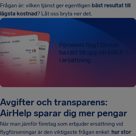
Frågan är: vilken tjänst ger egentligen
bäst resultat till
lägsta kostnad
? Låt oss bryta ner det.
Försenat flyg? Du kan
ha rätt till upp till 600 €
i ersättning
Avgifter och transparens:
AirHelp sparar dig mer pengar
När man jämför företag som erbjuder ersättning vid
flygförseningar är den viktigaste frågan enkel:
hur stor