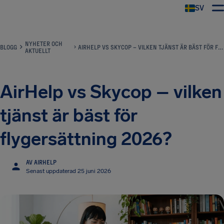
SV
NYHETER OCH
BLOGG
AIRHELP VS SKYCOP – VILKEN TJÄNST ÄR BÄST FÖR FLYGERSÄTTNING 2026?
AKTUELLT
AirHelp vs Skycop – vilken
tjänst är bäst för
flygersättning 2026?
AV AIRHELP
Senast uppdaterad 25 juni 2026