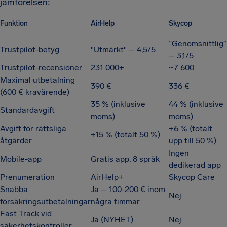
jämförelsen:
Funktion
AirHelp
Skycop
”Genomsnittlig”
Trustpilot-betyg
"Utmärkt" – 4,5/5
– 3,1/5
Trustpilot-recensioner
231 000+
~7 600
Maximal utbetalning
390 €
336 €
(600 € kravärende)
35 % (inklusive
44 % (inklusive
Standardavgift
moms)
moms)
Avgift för rättsliga
+6 % (totalt
+15 % (totalt 50 %)
åtgärder
upp till 50 %)
Ingen
Mobile-app
Gratis app, 8 språk
dedikerad app
Prenumeration
AirHelp+
Skycop Care
Snabba
Ja – 100-200 € inom
Nej
försäkringsutbetalningar
några timmar
Fast Track vid
Ja (NYHET)
Nej
säkerhetskontroller