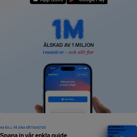
ÄLSKAD AV 1 MILJON
resenärer – och allt fler
HA KOLL PÅ DINA RÄTTIGHETER
Din handbok till
flygpassagerares
rättigheter
Spana in vår enkla guide
UTGÅVA 2026