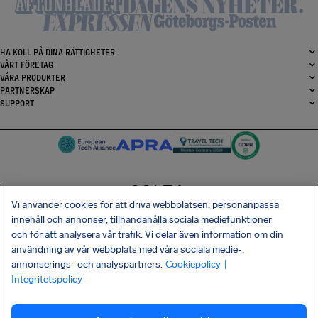
HA KOLL PÅ DINA RÄTTIGHETER
VÅRT FÖRETAG
VÅRA PRODUKTER
PARTNERSKAP
SUPPORT
Vi använder cookies för att driva webbplatsen, personanpassa
SocialFacebook
SocialTwitter
SocialInstagram
SocialLinkedin
innehåll och annonser, tillhandahålla sociala mediefunktioner
och för att analysera vår trafik. Vi delar även information om din
HÄMTA VÅR GRATIS-APP
användning av vår webbplats med våra sociala medie-,
annonserings- och analyspartners.
Cookiepolicy
|
Integritetspolicy
Villkor
Integritetspolicy
Kakor
Företagsinformation