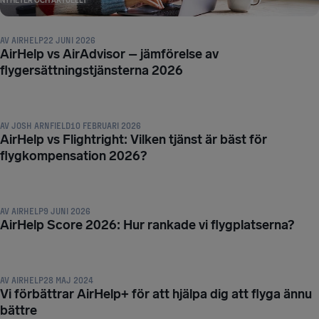
NYHETER OCH AKTUELLT
AV
AIRHELP
22 JUNI 2026
AirHelp vs AirAdvisor – jämförelse av
flygersättningstjänsterna 2026
NYHETER OCH AKTUELLT
AV
JOSH ARNFIELD
10 FEBRUARI 2026
AirHelp vs Flightright: Vilken tjänst är bäst för
flygkompensation 2026?
NYHETER OCH AKTUELLT
AV
AIRHELP
9 JUNI 2026
AirHelp Score 2026: Hur rankade vi flygplatserna?
NYHETER OCH AKTUELLT
AV
AIRHELP
28 MAJ 2024
Vi förbättrar AirHelp+ för att hjälpa dig att flyga ännu
bättre