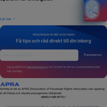
Läs mer
PRENUMERERA PÅ VÅRT NYHETSBREV
Få tips och råd direkt till din inkorg
Prenumerera
Jag godkänner
Sekretesspolicyn
och önskar ta del av e-postmeddelanden
från AirHelp.
AirHelp är del av APRA (Association of Passenger Rights Advocates) vars uppdrag
är att främja och skydda passagerares rättigheter.
AIRHELP HAR SETTS I: