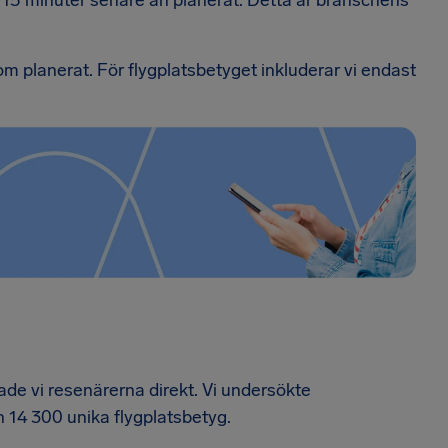
n 15 minuter senare än planerat. Detta är branschens
som planerat. För flygplatsbetyget inkluderar vi endast
ade vi resenärerna direkt. Vi undersökte
n 14 300 unika flygplatsbetyg.