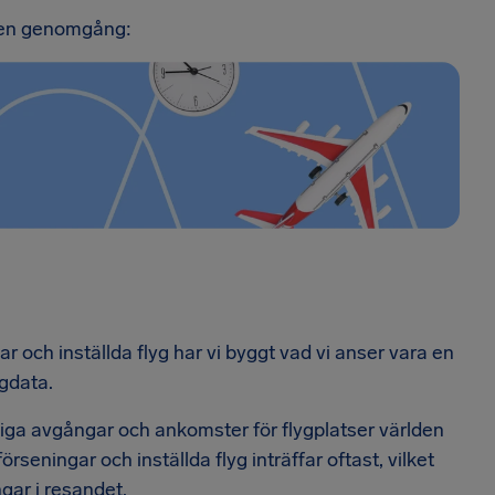
är en genomgång:
 och inställda flyg har vi byggt vad vi anser vara en
ygdata.
liga avgångar och ankomster för flygplatser världen
örseningar och inställda flyg inträffar oftast, vilket
gar i resandet.