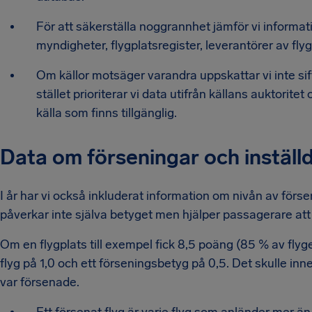
För att säkerställa noggrannhet jämför vi informatio
myndigheter, flygplatsregister, leverantörer av fl
Om källor motsäger varandra uppskattar vi inte siff
stället prioriterar vi data utifrån källans auktorite
källa som finns tillgänglig.
Data om förseningar och inställd
I år har vi också inkluderat information om nivån av försen
påverkar inte själva betyget men hjälper passagerare att fö
Om en flygplats till exempel fick 8,5 poäng (85 % av flyge
flyg på 1,0 och ett förseningsbetyg på 0,5. Det skulle inn
var försenade.