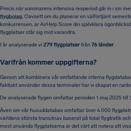
Precis när sommarens intensiva resperiod går in i sin mes
flygbolag
. Oavsett om du planerar en välförtjänt semester 
konkurrensen, är AirHelp Score din självklara ögonblicks
flygplatser står sig mot varandra.
I år analyserade vi
279 flygplatser
från
76 länder
.
Varifrån kommer uppgifterna?
Genom att kombinera vår omfattande interna flygdataba
faktiskt använder dessa terminaler har vi skapat en rankn
De analyserade flygen omfattar perioden 1 maj 2025 till 
Även om vår huvuddatabas omfattar över 4 000 flygplatser 
världens största transitnav baserat på total flygtrafik och
mest använda flygplatserna är det värt att notera att vis