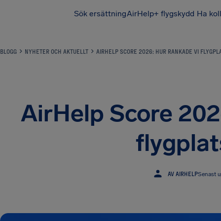
Sök ersättning
AirHelp+ flygskydd
Ha kol
BLOGG
NYHETER OCH AKTUELLT
AIRHELP SCORE 2026: HUR RANKADE VI FLYGPL
AirHelp Score 202
flygpla
AV AIRHELP
Senast u