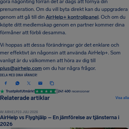
göra någonting förrän det är dags att förnya din
prenumeration. Om du vill byta direkt kan du uppgradera
genom att gå till din
AirHelp+ kontrollpanel
. Och om du
köpte ditt medlemskap genom en partner kommer dina
förmåner att förbli desamma.
Vi hoppas att dessa förändringar gör det enklare och
mer effektivt än någonsin att använda AirHelp+. Som
vanligt är du välkommen att höra av dig till
plus@airhelp.com
om du har några frågor.
DELA MED DINA VÄNNER!
Trustpilot
Utmärkt
241 400
recensioner
NYHETER OCH AKTUELLT
Relaterade artiklar
Visa alla
AV
AIRHELP
23 JULI 2026
AirHelp vs Flyghjälp – En jämförelse av tjänsterna i
2026