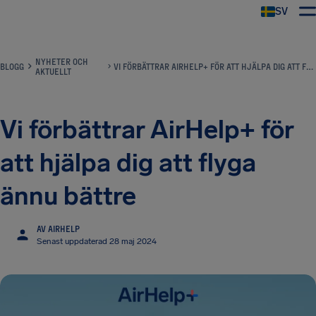
SV
NYHETER OCH
BLOGG
VI FÖRBÄTTRAR AIRHELP+ FÖR ATT HJÄLPA DIG ATT FLYGA ÄNNU BÄTTRE
AKTUELLT
Vi förbättrar AirHelp+ för
att hjälpa dig att flyga
ännu bättre
AV AIRHELP
Senast uppdaterad 28 maj 2024