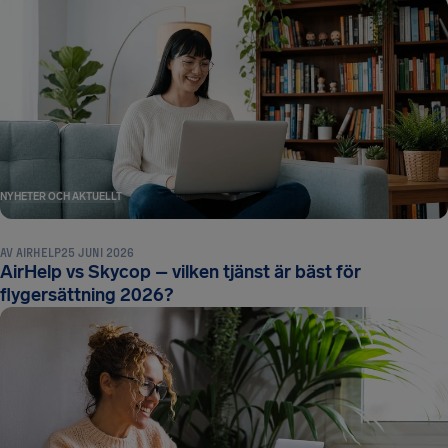
NYHETER OCH AKTUELLT
AV
AIRHELP
25 JUNI 2026
AirHelp vs Skycop – vilken tjänst är bäst för
flygersättning 2026?