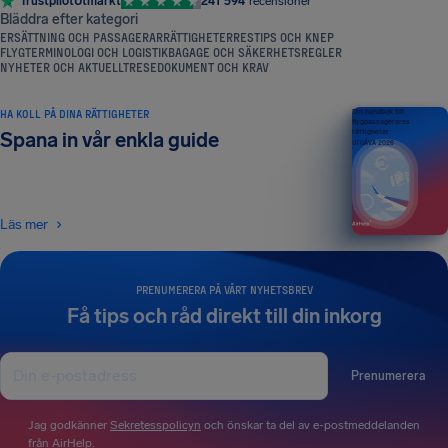
Trustpilot
Utmärkt
241 594
recensioner
Bläddra efter kategori
ERSÄTTNING OCH PASSAGERARRÄTTIGHETER
RESTIPS OCH KNEP
FLYGTERMINOLOGI OCH LOGISTIK
BAGAGE OCH SÄKERHETSREGLER
NYHETER OCH AKTUELLT
RESEDOKUMENT OCH KRAV
HA KOLL PÅ DINA RÄTTIGHETER
Din handbok till
flygpassagerares
rättigheter
Spana in vår enkla guide
UTGÅVA 2026
Läs mer
PRENUMERERA PÅ VÅRT NYHETSBREV
Få tips och råd direkt till din inkorg
Prenumerera
Jag godkänner
Sekretesspolicyn
och önskar ta del av e-postmeddelanden
från AirHelp.