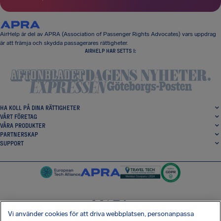
AirHelp är del av APRA (Association of Passenger Rights Advocates) vars uppdrag
är att främja och skydda passagerares rättigheter.
AIRHELP HAR SETTS I:
HA KOLL PÅ DINA RÄTTIGHETER
VÅRT FÖRETAG
VÅRA PRODUKTER
PARTNERSKAP
SUPPORT
Vi använder cookies för att driva webbplatsen, personanpassa
SocialFacebook
SocialTwitter
SocialInstagram
SocialLinkedin