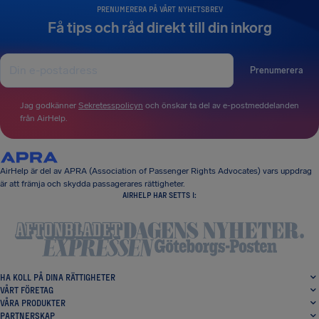
PRENUMERERA PÅ VÅRT NYHETSBREV
Få tips och råd direkt till din inkorg
Prenumerera
Jag godkänner
Sekretesspolicyn
och önskar ta del av e-postmeddelanden
från AirHelp.
AirHelp är del av APRA (Association of Passenger Rights Advocates) vars uppdrag
är att främja och skydda passagerares rättigheter.
AIRHELP HAR SETTS I:
HA KOLL PÅ DINA RÄTTIGHETER
VÅRT FÖRETAG
VÅRA PRODUKTER
PARTNERSKAP