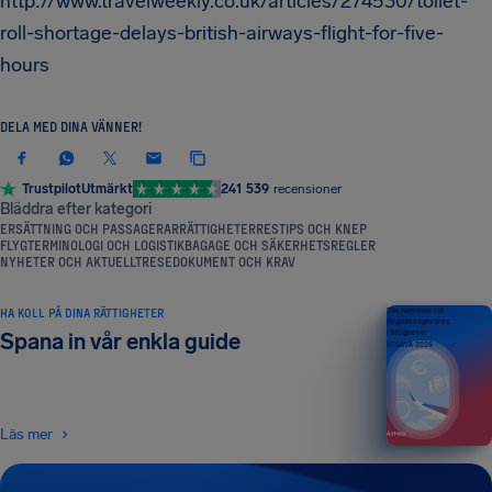
http://www.travelweekly.co.uk/articles/274530/toilet-
roll-shortage-delays-british-airways-flight-for-five-
hours
DELA MED DINA VÄNNER!
Trustpilot
Utmärkt
241 539
recensioner
Bläddra efter kategori
ERSÄTTNING OCH PASSAGERARRÄTTIGHETER
RESTIPS OCH KNEP
FLYGTERMINOLOGI OCH LOGISTIK
BAGAGE OCH SÄKERHETSREGLER
NYHETER OCH AKTUELLT
RESEDOKUMENT OCH KRAV
HA KOLL PÅ DINA RÄTTIGHETER
Din handbok till
flygpassagerares
rättigheter
Spana in vår enkla guide
UTGÅVA 2026
Läs mer