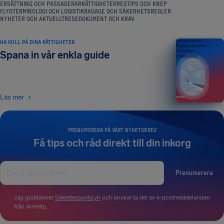
ERSÄTTNING OCH PASSAGERARRÄTTIGHETER
RESTIPS OCH KNEP
FLYGTERMINOLOGI OCH LOGISTIK
BAGAGE OCH SÄKERHETSREGLER
NYHETER OCH AKTUELLT
RESEDOKUMENT OCH KRAV
HA KOLL PÅ DINA RÄTTIGHETER
Din handbok till
flygpassagerares
rättigheter
Spana in vår enkla guide
UTGÅVA 2026
Läs mer
PRENUMERERA PÅ VÅRT NYHETSBREV
Få tips och råd direkt till din inkorg
Prenumerera
Jag godkänner
Sekretesspolicyn
och önskar ta del av e-postmeddelanden
från AirHelp.