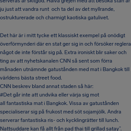
serveras är skitgod. Halva grejen med att besöka stan är
ju just att vandra runt och ta del av det myllrande,
ostrukturerade och charmigt kaotiska gatulivet.
Det här är i mitt tycke ett klassiskt exempel på onödigt
överförmynderi där en stat ger sig in och försöker reglera
något de inte förstår sig på. Extra ironiskt blir saker och
ting av att nyhetskanalen CNN så sent som förra
månaden utnämnde gatustånden med mat i Bangkok till
världens bästa street food.
CNN beskrev bland annat staden så här:
#Det går inte att undvika eller värja sig mot
all fantastiska mat i Bangkok. Vissa av gatustånden
specialiserar sig på frukost med söt sojamjölk. Andra
serverar fantastiska ris- och kycklingrätter till lunch.
Nattsuddare kan få allt från pad thai till grillad satay”.