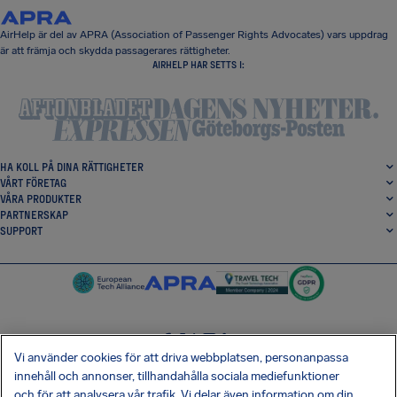
AirHelp är del av APRA (Association of Passenger Rights Advocates) vars uppdrag
är att främja och skydda passagerares rättigheter.
AIRHELP HAR SETTS I:
HA KOLL PÅ DINA RÄTTIGHETER
VÅRT FÖRETAG
VÅRA PRODUKTER
PARTNERSKAP
SUPPORT
Vi använder cookies för att driva webbplatsen, personanpassa
SocialFacebook
SocialTwitter
SocialInstagram
SocialLinkedin
innehåll och annonser, tillhandahålla sociala mediefunktioner
och för att analysera vår trafik. Vi delar även information om din