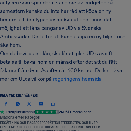
är typen som spenderar varje öre av budgeten på
semestern kanske du inte har råd att köpa en ny
hemresa. I den typen av nödsituationer finns det
möjlighet att låna pengar av UD via Svenska
Ambassader. Detta för att kunna köpa en ny biljett och
åka hem.
Om du beviljas ett lån, ska lånet, plus UD:s avgift,
betalas tillbaka inom en månad efter det att du fått
faktura från dem. Avgiften är 600 kronor. Du kan läsa
mer om UD:s villkor på
regeringens hemsida
DELA MED DINA VÄNNER!
Trustpilot
Utmärkt
241 571
recensioner
Bläddra efter kategori
ERSÄTTNING OCH PASSAGERARRÄTTIGHETER
RESTIPS OCH KNEP
FLYGTERMINOLOGI OCH LOGISTIK
BAGAGE OCH SÄKERHETSREGLER