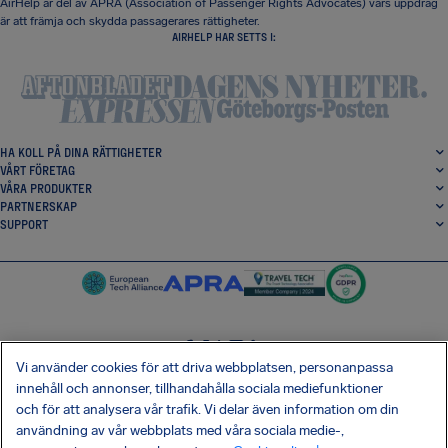
AirHelp är del av APRA (Association of Passenger Rights Advocates) vars uppdrag
är att främja och skydda passagerares rättigheter.
AIRHELP HAR SETTS I:
HA KOLL PÅ DINA RÄTTIGHETER
VÅRT FÖRETAG
VÅRA PRODUKTER
PARTNERSKAP
SUPPORT
Vi använder cookies för att driva webbplatsen, personanpassa
SocialFacebook
SocialTwitter
SocialInstagram
SocialLinkedin
innehåll och annonser, tillhandahålla sociala mediefunktioner
och för att analysera vår trafik. Vi delar även information om din
HÄMTA VÅR GRATIS-APP
användning av vår webbplats med våra sociala medie-,