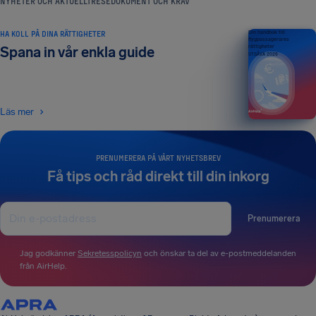
NYHETER OCH AKTUELLT
RESEDOKUMENT OCH KRAV
HA KOLL PÅ DINA RÄTTIGHETER
Din handbok till
flygpassagerares
rättigheter
Spana in vår enkla guide
UTGÅVA 2026
Läs mer
PRENUMERERA PÅ VÅRT NYHETSBREV
Få tips och råd direkt till din inkorg
Prenumerera
Jag godkänner
Sekretesspolicyn
och önskar ta del av e-postmeddelanden
från AirHelp.