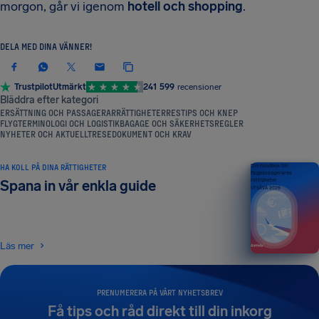
morgon, går vi igenom
hotell och shopping
.
DELA MED DINA VÄNNER!
Trustpilot
Utmärkt
241 599
recensioner
Bläddra efter kategori
ERSÄTTNING OCH PASSAGERARRÄTTIGHETER
RESTIPS OCH KNEP
FLYGTERMINOLOGI OCH LOGISTIK
BAGAGE OCH SÄKERHETSREGLER
NYHETER OCH AKTUELLT
RESEDOKUMENT OCH KRAV
HA KOLL PÅ DINA RÄTTIGHETER
Din handbok till
flygpassagerares
rättigheter
Spana in vår enkla guide
UTGÅVA 2026
Läs mer
PRENUMERERA PÅ VÅRT NYHETSBREV
Få tips och råd direkt till din inkorg