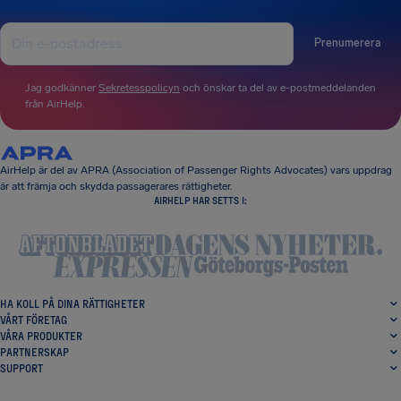
Prenumerera
Jag godkänner
Sekretesspolicyn
och önskar ta del av e-postmeddelanden
från AirHelp.
AirHelp är del av APRA (Association of Passenger Rights Advocates) vars uppdrag
är att främja och skydda passagerares rättigheter.
AIRHELP HAR SETTS I:
HA KOLL PÅ DINA RÄTTIGHETER
VÅRT FÖRETAG
VÅRA PRODUKTER
PARTNERSKAP
SUPPORT