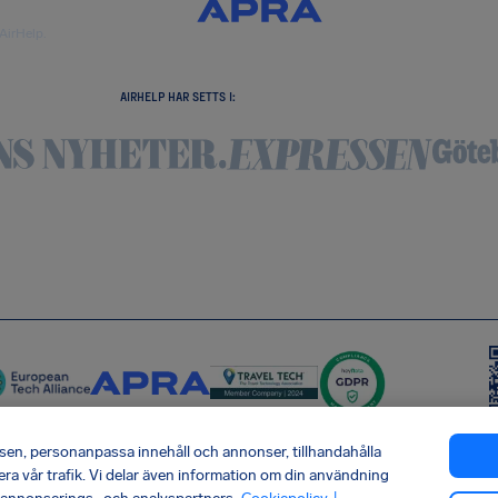
AirHelp.
AIRHELP HAR SETTS I:
tsen, personanpassa innehåll och annonser, tillhandahålla
era vår trafik. Vi delar även information om din användning
leveranskedjan
Frånträda avtal