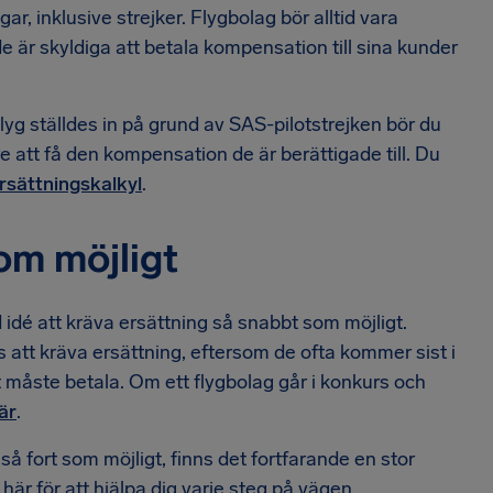
ar, inklusive strejker. Flygbolag bör alltid vara
 är skyldiga att betala kompensation till sina kunder
g ställdes in på grund av SAS-pilotstrejken bör du
e att få den kompensation de är berättigade till. Du
rsättningskalkyl
.
som möjligt
idé att kräva ersättning så snabbt som möjligt.
 att kräva ersättning, eftersom de ofta kommer sist i
 måste betala. Om ett flygbolag går i konkurs och
är
.
så fort som möjligt, finns det fortfarande en stor
här för att hjälpa dig varje steg på vägen.