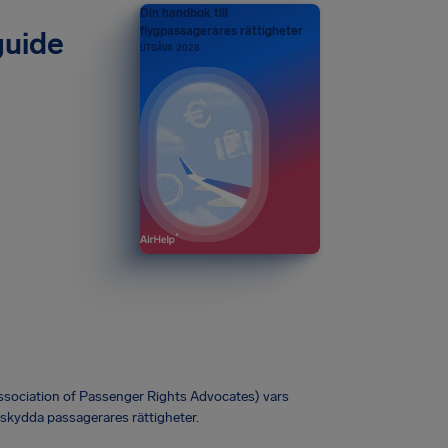
Din handbok till
flygpassagerares rättigheter
guide
UTGÅVA 2026
Association of Passenger Rights Advocates) vars
 skydda passagerares rättigheter.