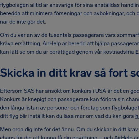
flygbolagen alltid är ansvariga för sina anställdas handling
beredda att minimera förseningar och avbokningar, och de
när de inte gör det.
Om du var en av de tusentals passagerare vars sommarfly
kräva ersättning. AirHelp är beredd att hjälpa passagerar
kan lätt se om du är berättigad genom vår kostnadsfria
E
Skicka in ditt krav så fort 
Eftersom SAS har ansökt om konkurs i USA är det en god 
Konkurs är knepigt och passagerare kan förlora sin chans
den långa listan av personer och företag som flygbolaget
ditt flyg blir inställt kan du läsa mer om vad du kan göra
h
Men oroa dig inte för det ännu. Om du skickar in ditt krav 
chans för dig att kunna få din ersättning – och AirHelp är 