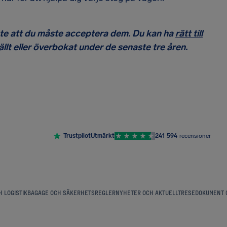
inte att du måste acceptera dem. Du kan ha
rätt till
tällt eller överbokat under de senaste tre åren.
Trustpilot
Utmärkt
241 594
recensioner
 LOGISTIK
BAGAGE OCH SÄKERHETSREGLER
NYHETER OCH AKTUELLT
RESEDOKUMENT 