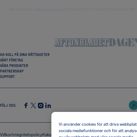
Jag godkänner
Sekretesspolicyn
och önskar ta del av e-postmeddelanden från 
HA KOLL PÅ DINA RÄTTIGHETER
VÅRT FÖRETAG
VÅRA PRODUKTER
PARTNERSKAP
SUPPORT
FÖLJ OSS
:
SocialFacebook
SocialTwitter
SocialInstagram
SocialLinkedin
Vi använder cookies för att driva webbpla
sociala mediefunktioner och för att analys
Villkor
Integritetspolicy
Kakor
Företagsinformation
Shai-Hulud-attack mot 