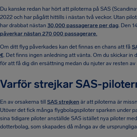
Du kanske redan har hört att piloterna på SAS (Scandinavia
2022 och har pågått hittills i nästan två veckor. Utan pilot
har drabbat nästan
30,000 passagerare per dag
. Den 14
påverkar nästan 270 000 passagerare.
Om ditt flyg påverkades kan det finnas en chans att få
SA
€
. Det finns ingen anledning att vänta. Om du skickar in
för att få dig din ersättning medan du njuter av resten 
Varför strejkar SAS-pilote
En av orsakerna till
SAS strejken
är att piloterna är mis
Utöver det fick många flygbolagspiloter sparken under pa
sina tidigare piloter anställde SAS istället nya piloter m
dotterbolag, som skapades då många av de ursprungliga p