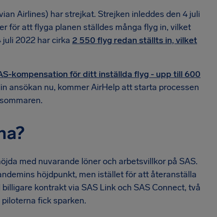
n Airlines) har strejkat. Strejken inleddes den 4 juli
er för att flyga planen ställdes många flyg in, vilket
 juli 2022 har cirka
2 550 flyg redan ställts in, vilket
S-kompensation för ditt inställda flyg - upp till 600
 din ansökan nu, kommer AirHelp att starta processen
av sommaren.
rna?
snöjda med nuvarande löner och arbetsvillkor på SAS.
ndemins höjdpunkt, men istället för att återanställa
ed billigare kontrakt via SAS Link och SAS Connect, två
iloterna fick sparken.