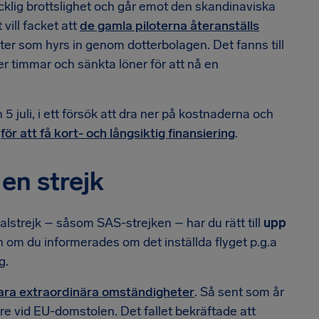
cklig brottslighet och går emot den skandinaviska
et vill facket att
de gamla piloterna återanställs
loter som hyrs in genom dotterbolagen. Det fanns till
fler timmar och sänkta löner för att nå en
uli, i ett försök att dra ner på kostnaderna och
s
för att få kort- och långsiktig finansiering
.
r en strejk
alstrejk – såsom SAS-strejken – har du rätt till
upp
 om du informerades om det inställda flyget p.g.a
g.
vara extraordinära omständigheter
. Så sent som år
re vid EU-domstolen. Det fallet bekräftade att