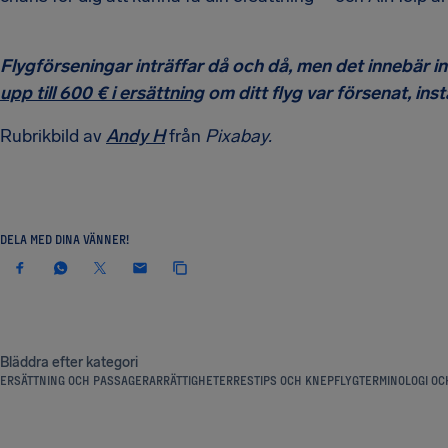
Flygförseningar inträffar då och då, men det innebär 
upp till 600 € i ersättning
om ditt flyg var försenat, ins
Rubrikbild av
Andy H
från
Pixabay.
DELA MED DINA VÄNNER!
Bläddra efter kategori
ERSÄTTNING OCH PASSAGERARRÄTTIGHETER
RESTIPS OCH KNEP
FLYGTERMINOLOGI OCH