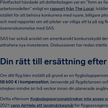
Pilotfacket hävdade att dotterbolagen var en "form av fa
arbetsmodellen" enligt en
rapport från The Local
. Iställ
istället för att behöva konkurrera med nyare, billigare pi
och med rapporter om att piloter var villiga att ta på sig 
överenskommelse med SAS.
SAS har också ansökt om amerikanskt konkursskydd den 5 j
attrahera nya investerare. Diskussioner har redan inlett
Din rätt till ersättning efte
Om ditt flyg blev inställt på grund av en flygbolagsperson
till 600 € i kompensation
, beroende på flygdistansen och
strejken mindre än två veckor innan din planerade avgån
Detta eftersom
flygbolagspersonalstrejker inte anses 
2021
vann AirHelp ett landmärkesmål
för flygpassagera