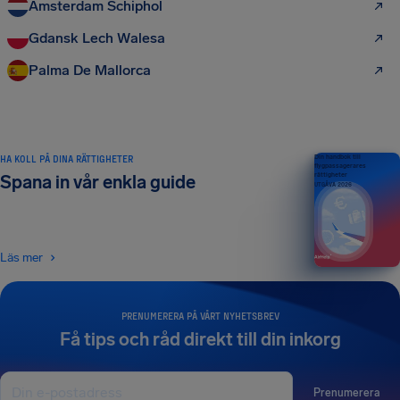
Amsterdam Schiphol
Gdansk Lech Walesa
Palma De Mallorca
HA KOLL PÅ DINA RÄTTIGHETER
Din handbok till
flygpassagerares
rättigheter
Spana in vår enkla guide
UTGÅVA 2026
Läs mer
PRENUMERERA PÅ VÅRT NYHETSBREV
Få tips och råd direkt till din inkorg
Prenumerera