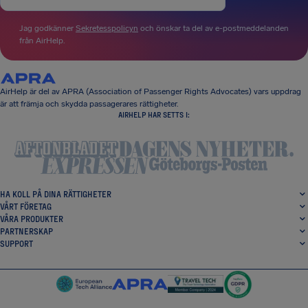
Jag godkänner
Sekretesspolicyn
och önskar ta del av e-postmeddelanden
från AirHelp.
AirHelp är del av APRA (Association of Passenger Rights Advocates) vars uppdrag
är att främja och skydda passagerares rättigheter.
AIRHELP HAR SETTS I:
HA KOLL PÅ DINA RÄTTIGHETER
VÅRT FÖRETAG
VÅRA PRODUKTER
PARTNERSKAP
SUPPORT