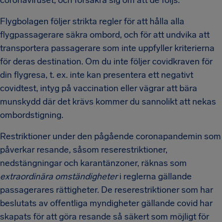
coronaviruset, och försäkra sig om att de följs.
Flygbolagen följer strikta regler för att hålla alla
flygpassagerare säkra ombord, och för att undvika att
transportera passagerare som inte uppfyller kriterierna
för deras destination. Om du inte följer covidkraven för
din flygresa, t. ex. inte kan presentera ett negativt
covidtest, intyg på vaccination eller vägrar att bära
munskydd där det krävs kommer du sannolikt att nekas
ombordstigning.
Restriktioner under den pågående coronapandemin som
påverkar resande, såsom reserestriktioner,
nedstängningar och karantänzoner, räknas som
extraordinära omständigheter
i reglerna gällande
passagerares rättigheter. De reserestriktioner som har
beslutats av offentliga myndigheter gällande covid har
skapats för att göra resande så säkert som möjligt för