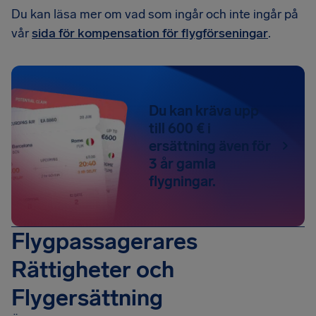
Du kan läsa mer om vad som ingår och inte ingår på
vår
sida för kompensation för flygförseningar
.
Du kan kräva upp
till 600 € i
ersättning även för
3 år gamla
flygningar.
Flygpassagerares
Rättigheter och
Flygersättning