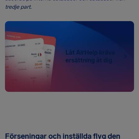
tredje part.
Låt AirHelp kräva
ersättning åt dig
Förseningar och inställda flyg den