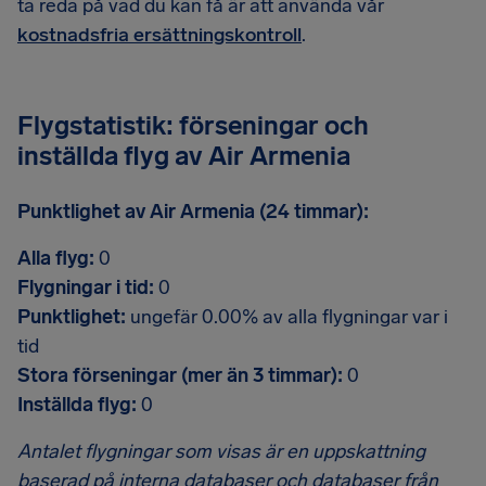
ta reda på vad du kan få är att använda vår
kostnadsfria ersättningskontroll
.
Flygstatistik: förseningar och
inställda flyg av Air Armenia
Punktlighet av Air Armenia (24 timmar):
Alla flyg:
0
Flygningar i tid:
0
Punktlighet:
ungefär 0.00% av alla flygningar var i
tid
Stora förseningar (mer än 3 timmar):
0
Inställda flyg:
0
Antalet flygningar som visas är en uppskattning
baserad på interna databaser och databaser från