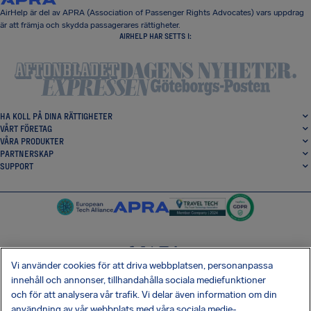
AirHelp är del av APRA (Association of Passenger Rights Advocates) vars uppdrag
är att främja och skydda passagerares rättigheter.
AIRHELP HAR SETTS I:
HA KOLL PÅ DINA RÄTTIGHETER
VÅRT FÖRETAG
VÅRA PRODUKTER
PARTNERSKAP
SUPPORT
Vi använder cookies för att driva webbplatsen, personanpassa
SocialFacebook
SocialTwitter
SocialInstagram
SocialLinkedin
innehåll och annonser, tillhandahålla sociala mediefunktioner
och för att analysera vår trafik. Vi delar även information om din
HÄMTA VÅR GRATIS-APP
användning av vår webbplats med våra sociala medie-,