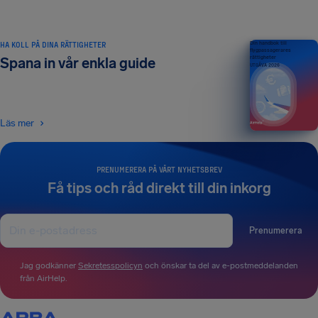
HA KOLL PÅ DINA RÄTTIGHETER
Din handbok till
flygpassagerares
rättigheter
Spana in vår enkla guide
UTGÅVA 2026
Läs mer
PRENUMERERA PÅ VÅRT NYHETSBREV
Få tips och råd direkt till din inkorg
Prenumerera
Jag godkänner
Sekretesspolicyn
och önskar ta del av e-postmeddelanden
från AirHelp.