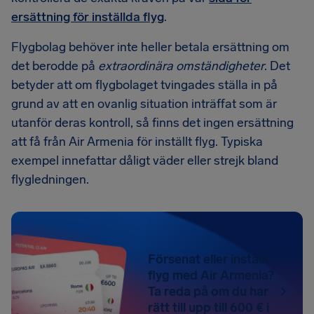
ersättning för inställda flyg
.
Flygbolag behöver inte heller betala ersättning om
det berodde på
extraordinära omständigheter
. Det
betyder att om flygbolaget tvingades ställa in på
grund av att en ovanlig situation inträffat som är
utanför deras kontroll, så finns det ingen ersättning
att få från Air Armenia för inställt flyg. Typiska
exempel innefattar dåligt väder eller strejk bland
flygledningen.
Försenat eller inställt
flyg med Air Armenia?
Ta reda på om du har
rätt till upp till 600 € i