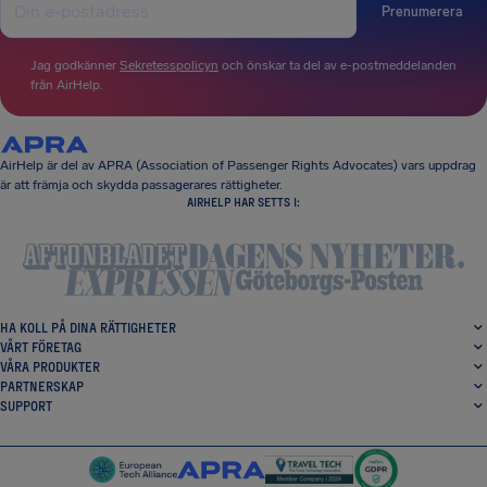
Prenumerera
Jag godkänner
Sekretesspolicyn
och önskar ta del av e-postmeddelanden
från AirHelp.
AirHelp är del av APRA (Association of Passenger Rights Advocates) vars uppdrag
är att främja och skydda passagerares rättigheter.
AIRHELP HAR SETTS I:
HA KOLL PÅ DINA RÄTTIGHETER
VÅRT FÖRETAG
VÅRA PRODUKTER
PARTNERSKAP
SUPPORT