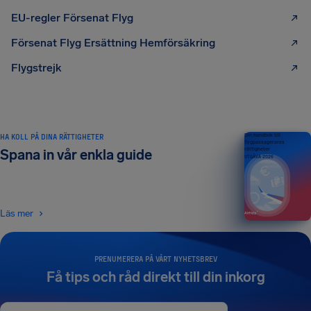
EU-regler Försenat Flyg
Försenat Flyg Ersättning Hemförsäkring
Flygstrejk
HA KOLL PÅ DINA RÄTTIGHETER
Din handbok till
flygpassagerares
rättigheter
Spana in vår enkla guide
UTGÅVA 2026
Läs mer
PRENUMERERA PÅ VÅRT NYHETSBREV
Få tips och råd direkt till din inkorg