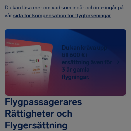
Du kan läsa mer om vad som ingår och inte ingår på
vår
sida för kompensation för flygförseningar
.
Du kan kräva upp
till 600 € i
ersättning även för
3 år gamla
flygningar.
Flygpassagerares
Rättigheter och
Flygersättning