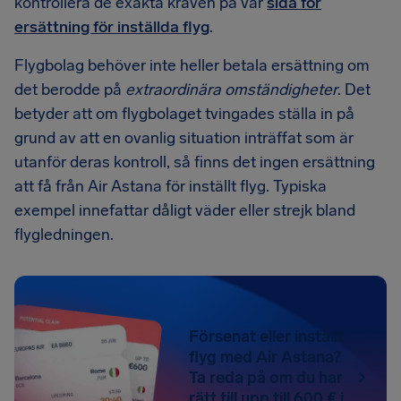
kontrollera de exakta kraven på vår
sida för
ersättning för inställda flyg
.
Flygbolag behöver inte heller betala ersättning om
det berodde på
extraordinära omständigheter
. Det
betyder att om flygbolaget tvingades ställa in på
grund av att en ovanlig situation inträffat som är
utanför deras kontroll, så finns det ingen ersättning
att få från Air Astana för inställt flyg. Typiska
exempel innefattar dåligt väder eller strejk bland
flygledningen.
Försenat eller inställt
flyg med Air Astana?
Ta reda på om du har
rätt till upp till 600 € i