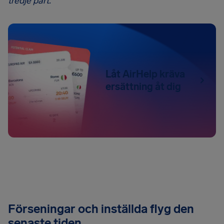
tredje part.
Låt AirHelp kräva
ersättning åt dig
Förseningar och inställda flyg den
senaste tiden