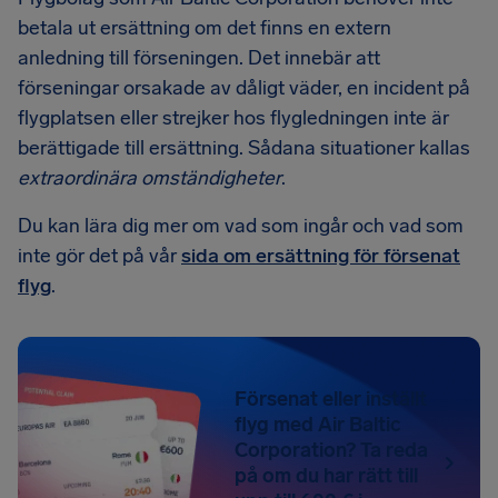
betala ut ersättning om det finns en extern
anledning till förseningen. Det innebär att
förseningar orsakade av dåligt väder, en incident på
flygplatsen eller strejker hos flygledningen inte är
berättigade till ersättning. Sådana situationer kallas
extraordinära omständigheter
.
Du kan lära dig mer om vad som ingår och vad som
inte gör det på vår
sida om ersättning för försenat
flyg
.
Försenat eller inställt
flyg med Air Baltic
Corporation? Ta reda
på om du har rätt till