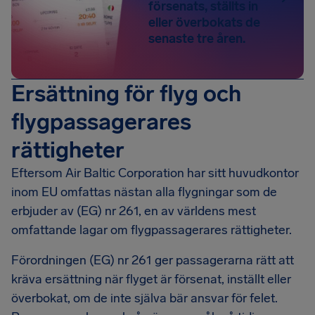
försenats, ställts in
eller överbokats de
senaste tre åren.
Ersättning för flyg och
flygpassagerares
rättigheter
Eftersom Air Baltic Corporation har sitt huvudkontor
inom EU omfattas nästan alla flygningar som de
erbjuder av (EG) nr 261, en av världens mest
omfattande lagar om flygpassagerares rättigheter.
Förordningen (EG) nr 261 ger passagerarna rätt att
kräva ersättning när flyget är försenat, inställt eller
överbokat, om de inte själva bär ansvar för felet.