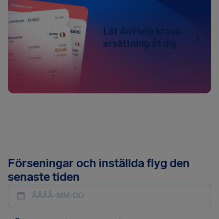
Låt AirHelp kräva
ersättning åt dig
Förseningar och inställda flyg den
senaste tiden
ÅÅÅÅ-MM-DD