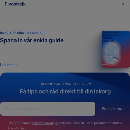
Flygstrejk
HA KOLL PÅ DINA RÄTTIGHETER
Din handbok till
flygpassagerares
rättigheter
Spana in vår enkla guide
UTGÅVA 2026
Läs mer
PRENUMERERA PÅ VÅRT NYHETSBREV
Få tips och råd direkt till din inkorg
Prenumerera
Jag godkänner
Sekretesspolicyn
och önskar ta del av e-postmeddelanden
från AirHelp.