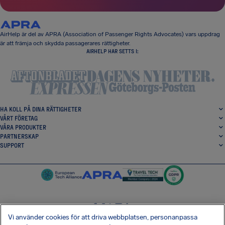
AirHelp är del av APRA (Association of Passenger Rights Advocates) vars uppdrag
är att främja och skydda passagerares rättigheter.
AIRHELP HAR SETTS I:
HA KOLL PÅ DINA RÄTTIGHETER
VÅRT FÖRETAG
VÅRA PRODUKTER
PARTNERSKAP
SUPPORT
Vi använder cookies för att driva webbplatsen, personanpassa
SocialFacebook
SocialTwitter
SocialInstagram
SocialLinkedin