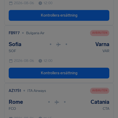
2026-08-06
12:00
Kontrollera ersättning
•
FB977
Bulgaria Air
AVBRUTEN
Sofia
Varna
•
•
SOF
VAR
2026-08-06
12:00
Kontrollera ersättning
•
AZ1751
ITA Airways
AVBRUTEN
Rome
Catania
•
•
FCO
CTA