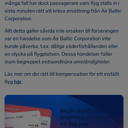
många fall har dock passagerare vars flyg ställs in i
sista minuten rätt att kräva ersättning från Air Baltic
Corporation.
Allt detta gäller såvida inte orsaken till förseningen
var en händelse som Air Baltic Corporation inte
kunde påverka, t.ex. dåliga väderförhållanden eller
en olycka på flygplatsen. Dessa händelser faller
inom begreppet
extraordinära omständigheter
.
Läs mer om din rätt till kompensation för ett inställt
flyg
här
.
Begär upp till 600 € i
ersättning om du har
ett flyg som