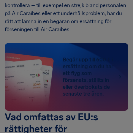
kontrollera – till exempel en strejk bland personalen
på Air Caraibes eller ett underhållsproblem, har du
rätt att lämna in en begäran om ersättning för
förseningen till Air Caraibes.
Begär upp till 600 € i
ersättning om du har
ett flyg som
försenats, ställts in
eller överbokats de
senaste tre åren.
Vad omfattas av EU:s
rättigheter för