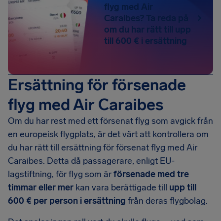
flyg med Air
Caraibes? Ta reda på
om du har rätt till upp
till 600 € i ersättning
Ersättning för försenade
flyg med Air Caraibes
Om du har rest med ett försenat flyg som avgick från
en europeisk flygplats, är det värt att kontrollera om
du har rätt till ersättning för försenat flyg med Air
Caraibes. Detta då passagerare, enligt EU-
lagstiftning, för flyg som är
försenade med tre
timmar eller mer
kan vara berättigade till
upp till
600 € per person i ersättning
från deras flygbolag.