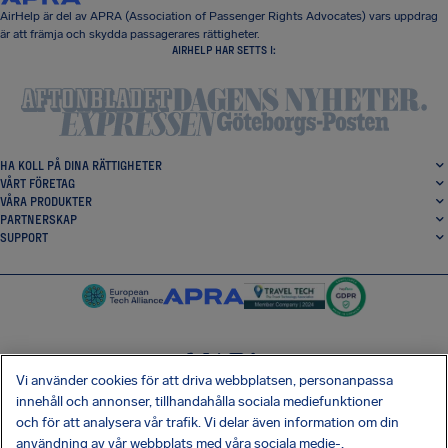
AirHelp är del av APRA (Association of Passenger Rights Advocates) vars uppdrag
är att främja och skydda passagerares rättigheter.
AIRHELP HAR SETTS I:
HA KOLL PÅ DINA RÄTTIGHETER
VÅRT FÖRETAG
VÅRA PRODUKTER
PARTNERSKAP
SUPPORT
Vi använder cookies för att driva webbplatsen, personanpassa
SocialFacebook
SocialTwitter
SocialInstagram
SocialLinkedin
innehåll och annonser, tillhandahålla sociala mediefunktioner
och för att analysera vår trafik. Vi delar även information om din
HÄMTA VÅR GRATIS-APP
användning av vår webbplats med våra sociala medie-,