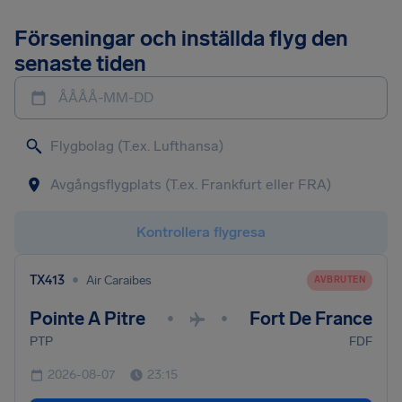
Förseningar och inställda flyg den
senaste tiden
ÅÅÅÅ-MM-DD
Kontrollera flygresa
•
TX413
Air Caraibes
AVBRUTEN
Pointe A Pitre
Fort De France
•
•
PTP
FDF
2026-08-07
23:15