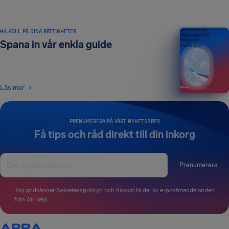
HA KOLL PÅ DINA RÄTTIGHETER
Din handbok till
flygpassagerares
rättigheter
Spana in vår enkla guide
UTGÅVA 2026
Läs mer
PRENUMERERA PÅ VÅRT NYHETSBREV
Få tips och råd direkt till din inkorg
Prenumerera
Jag godkänner
Sekretesspolicyn
och önskar ta del av e-postmeddelanden
från AirHelp.