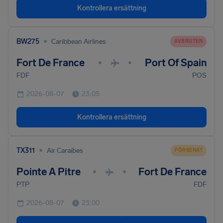
Kontrollera ersättning
•
BW275
Caribbean Airlines
AVBRUTEN
Fort De France
Port Of Spain
•
•
FDF
POS
2026-08-07
23:05
Kontrollera ersättning
•
TX311
Air Caraibes
FÖRSENAT
Pointe A Pitre
Fort De France
•
•
PTP
FDF
2026-08-07
23:00