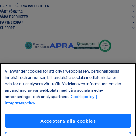
HA KOLL PÅ DINA RÄTTIGHETER
VÅRT FÖRETAG
VÅRA PRODUKTER
PARTNERSKAP
SUPPORT
Vi använder cookies för att driva webbplatsen, personanpassa
SocialFacebook
SocialTwitter
SocialInstagram
SocialLinkedin
innehåll och annonser, tillhandahålla sociala mediefunktioner
och för att analysera vår trafik. Vi delar även information om din
HÄMTA VÅR GRATIS-APP
användning av vår webbplats med våra sociala medie-,
annonserings- och analyspartners.
Cookiepolicy
|
Integritetspolicy
Villkor
Integritetspolicy
Kakor
Företagsinformation
Acceptera alla cookies
Shai-Hulud-attack mot leveranskedjan
Frånträda avtal