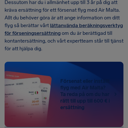
Dessutom har du i allmänhet upp till 3 år på dig att
kräva ersättning för ett försenat flyg med Air Malta.
Allt du behöver göra är att ange information om ditt
flyg så berättar vårt
lättanvända beräkningsverktyg
för förseningsersättning
om du är berättigad till
kontantersättning, och vårt expertteam står till tjänst
för att hjälpa dig.
Försenat eller inställt
flyg med Air Malta?
Ta reda på om du har
rätt till upp till 600 € i
ersättning