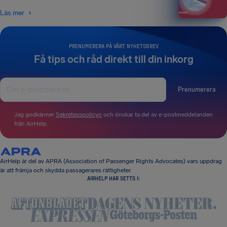
Läs mer
PRENUMERERA PÅ VÅRT NYHETSBREV
Få tips och råd direkt till din inkorg
Prenumerera
Jag godkänner
Sekretesspolicyn
och önskar ta del av e-postmeddelanden
från AirHelp.
AirHelp är del av APRA (Association of Passenger Rights Advocates) vars uppdrag
är att främja och skydda passagerares rättigheter.
AIRHELP HAR SETTS I: