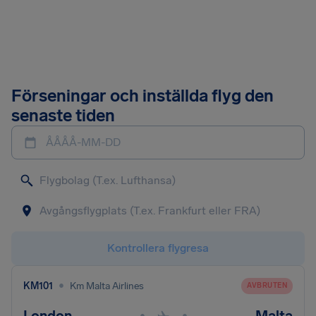
Förseningar och inställda flyg den
senaste tiden
ÅÅÅÅ-MM-DD
Kontrollera flygresa
•
KM101
Km Malta Airlines
AVBRUTEN
•
•