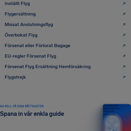
Inställt Flyg
Flygersättning
Missat Anslutningsflyg
Överbokat Flyg
Försenat eller Förlorat Bagage
EU-regler Försenat Flyg
Försenat Flyg Ersättning Hemförsäkring
Flygstrejk
HA KOLL PÅ DINA RÄTTIGHETER
Din handbok till
flygpassagerares
rättigheter
Spana in vår enkla guide
UTGÅVA 2026