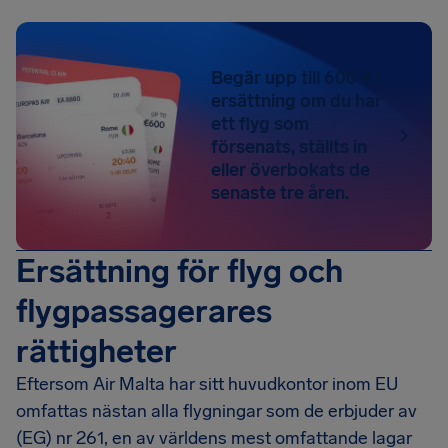
Begär upp till 600 € i
ersättning om du har
ett flyg som
försenats, ställts in
eller överbokats de
senaste tre åren.
Ersättning för flyg och
flygpassagerares
rättigheter
Eftersom Air Malta har sitt huvudkontor inom EU
omfattas nästan alla flygningar som de erbjuder av
(EG) nr 261, en av världens mest omfattande lagar