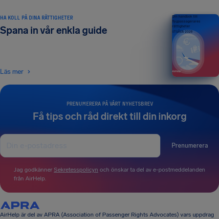
HA KOLL PÅ DINA RÄTTIGHETER
Din handbok till
flygpassagerares
rättigheter
Spana in vår enkla guide
UTGÅVA 2026
Läs mer
PRENUMERERA PÅ VÅRT NYHETSBREV
Få tips och råd direkt till din inkorg
Prenumerera
Jag godkänner
Sekretesspolicyn
och önskar ta del av e-postmeddelanden
från AirHelp.
AirHelp är del av APRA (Association of Passenger Rights Advocates) vars uppdrag