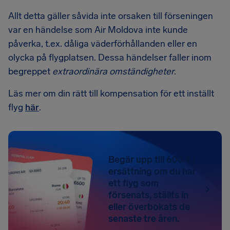
Allt detta gäller såvida inte orsaken till förseningen
var en händelse som Air Moldova inte kunde
påverka, t.ex. dåliga väderförhållanden eller en
olycka på flygplatsen. Dessa händelser faller inom
begreppet
extraordinära omständigheter
.
Läs mer om din rätt till kompensation för ett inställt
flyg
här
.
Begär upp till 600 € i
ersättning om du har
ett flyg som
försenats, ställts in
eller överbokats de
senaste tre åren.