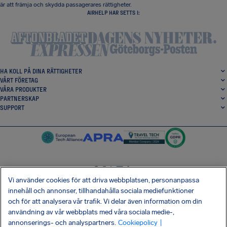
är att främja och skydda passagerares rättigheter.
AIRHELP HAR SETTS I:
HA KOLL PÅ DINA RÄTTIGHETER
VÅRT FÖRETAG
VÅRA PRODUKTER
PARTNERSKAP
SUPPORT
Vi använder cookies för att driva webbplatsen, personanpassa
SocialFacebook
SocialTwitter
SocialInstagram
SocialLinkedin
innehåll och annonser, tillhandahålla sociala mediefunktioner
och för att analysera vår trafik. Vi delar även information om din
HÄMTA VÅR GRATIS-APP
användning av vår webbplats med våra sociala medie-,
annonserings- och analyspartners.
Cookiepolicy
|