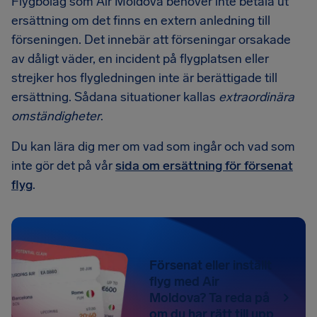
Flygbolag som Air Moldova behöver inte betala ut
ersättning om det finns en extern anledning till
förseningen. Det innebär att förseningar orsakade
av dåligt väder, en incident på flygplatsen eller
strejker hos flygledningen inte är berättigade till
ersättning. Sådana situationer kallas
extraordinära
omständigheter
.
Du kan lära dig mer om vad som ingår och vad som
inte gör det på vår
sida om ersättning för försenat
flyg
.
Försenat eller inställt
flyg med Air
Moldova? Ta reda på
om du har rätt till upp