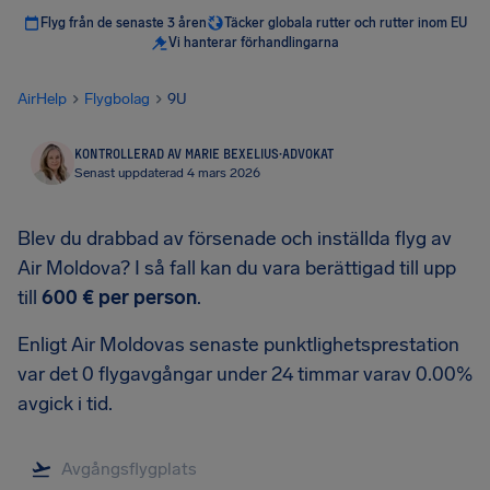
Flyg från de senaste 3 åren
Täcker globala rutter och rutter inom EU
Vi hanterar förhandlingarna
AirHelp
Flygbolag
9U
KONTROLLERAD AV MARIE BEXELIUS
·
ADVOKAT
Senast uppdaterad 4 mars 2026
Blev du drabbad av försenade och inställda flyg av
Air Moldova? I så fall kan du vara berättigad till upp
till
600 €
per person
.
Enligt Air Moldovas senaste punktlighetsprestation
var det 0 flygavgångar under 24 timmar varav 0.00%
avgick i tid.