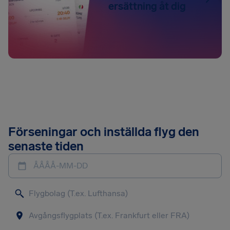
ersättning åt dig
Förseningar och inställda flyg den
senaste tiden
ÅÅÅÅ-MM-DD