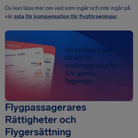
Du kan läsa mer om vad som ingår och inte ingår på
vår
sida för kompensation för flygförseningar
.
Du kan kräva upp
till 600 € i
ersättning även för
3 år gamla
flygningar.
Flygpassagerares
Rättigheter och
Flygersättning