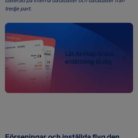
baserad på interna databaser och databaser från
tredje part.
Låt AirHelp kräva
ersättning åt dig
Förseningar och inställda flyg den