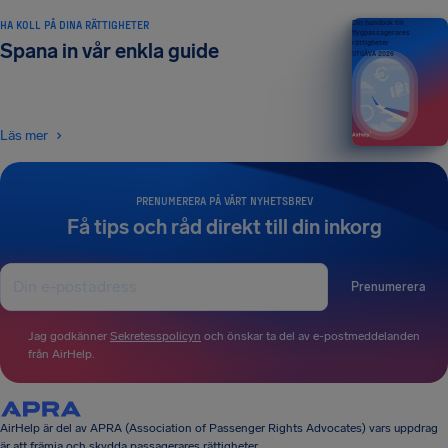
HA KOLL PÅ DINA RÄTTIGHETER
Din handbok till
flygpassagerares
rättigheter
Spana in vår enkla guide
UTGÅVA 2026
Läs mer
PRENUMERERA PÅ VÅRT NYHETSBREV
Få tips och råd direkt till din inkorg
Prenumerera
Jag godkänner
Sekretesspolicyn
och önskar ta del av e-postmeddelanden
från AirHelp.
AirHelp är del av APRA (Association of Passenger Rights Advocates) vars uppdrag
är att främja och skydda passagerares rättigheter.