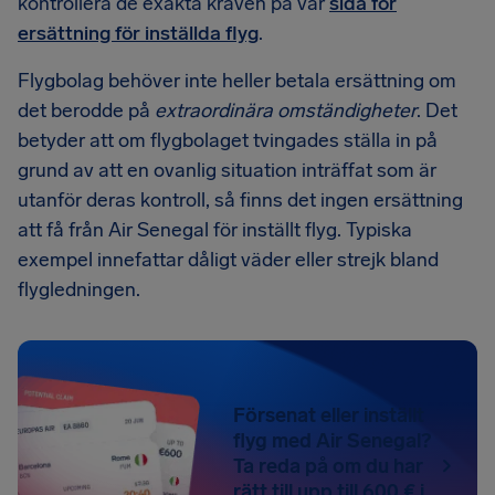
kontrollera de exakta kraven på vår
sida för
ersättning för inställda flyg
.
Flygbolag behöver inte heller betala ersättning om
det berodde på
extraordinära omständigheter
. Det
betyder att om flygbolaget tvingades ställa in på
grund av att en ovanlig situation inträffat som är
utanför deras kontroll, så finns det ingen ersättning
att få från Air Senegal för inställt flyg. Typiska
exempel innefattar dåligt väder eller strejk bland
flygledningen.
Försenat eller inställt
flyg med Air Senegal?
Ta reda på om du har
rätt till upp till 600 € i