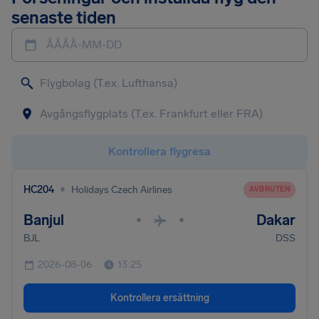
senaste tiden
ÅÅÅÅ-MM-DD
Kontrollera flygresa
•
HC204
Holidays Czech Airlines
AVBRUTEN
Banjul
Dakar
•
•
BJL
DSS
2026-08-06
13:25
Kontrollera ersättning