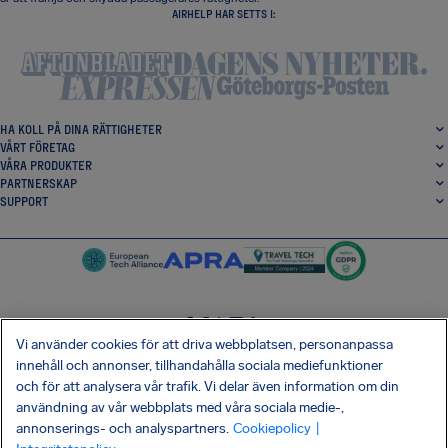
AIRHELP HAR SETTS I:
HA KOLL PÅ DINA RÄTTIGHETER
VÅRT FÖRETAG
VÅRA PRODUKTER
PARTNERSKAP
SUPPORT
Vi använder cookies för att driva webbplatsen, personanpassa
SocialFacebook
SocialTwitter
SocialInstagram
SocialLinkedin
innehåll och annonser, tillhandahålla sociala mediefunktioner
och för att analysera vår trafik. Vi delar även information om din
HÄMTA VÅR GRATIS-APP
användning av vår webbplats med våra sociala medie-,
annonserings- och analyspartners.
Cookiepolicy
|