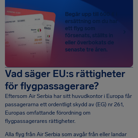
Begär upp till 600 € i
ersättning om du har
ett flyg som
försenats, ställts in
eller överbokats de
senaste tre åren.
Vad säger EU:s rättigheter
för flygpassagerare?
Eftersom Air Serbia har sitt huvudkontor i Europa får
passagerarna ett ordentligt skydd av (EG) nr 261,
Europas omfattande förordning om
flygpassagerares rättigheter.
Alla flyg från Air Serbia som avgår från eller landar