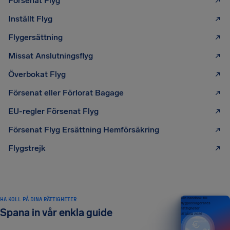
Försenat Flyg
Inställt Flyg
Flygersättning
Missat Anslutningsflyg
Överbokat Flyg
Försenat eller Förlorat Bagage
EU-regler Försenat Flyg
Försenat Flyg Ersättning Hemförsäkring
Flygstrejk
HA KOLL PÅ DINA RÄTTIGHETER
Din handbok till
flygpassagerares
rättigheter
Spana in vår enkla guide
UTGÅVA 2026