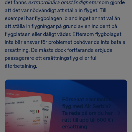
det fanns
extraordinära omständigheter
som gjorde
att det var nödvändigt att ställa in flyget. Till
exempel har flygbolagen ibland inget annat val än
att ställa in flygningar på grund av en incident på
flygplatsen eller dåligt väder. Eftersom flygbolaget
inte bär ansvar för problemet behöver de inte betala
ersättning. De måste dock fortfarande erbjuda
passagerare ett ersättningsflyg eller full
återbetalning.
Försenat eller inställt
flyg med Air Serbia?
Ta reda på om du har
rätt till upp till 600 € i
ersättning