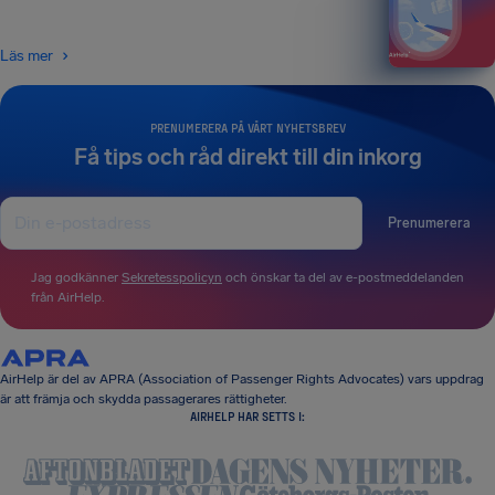
Läs mer
PRENUMERERA PÅ VÅRT NYHETSBREV
Få tips och råd direkt till din inkorg
Prenumerera
Jag godkänner
Sekretesspolicyn
och önskar ta del av e-postmeddelanden
från AirHelp.
AirHelp är del av APRA (Association of Passenger Rights Advocates) vars uppdrag
är att främja och skydda passagerares rättigheter.
AIRHELP HAR SETTS I: