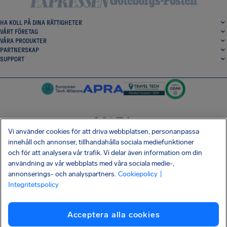
HA KOLL PÅ DINA RÄTTIGHETER
VÅRT FÖRETAG
VÅRA PRODUKTER
PARTNERSKAP
SUPPORT
Vi använder cookies för att driva webbplatsen, personanpassa
SocialFacebook
SocialTwitter
SocialInstagram
SocialLinkedin
innehåll och annonser, tillhandahålla sociala mediefunktioner
och för att analysera vår trafik. Vi delar även information om din
HÄMTA VÅR GRATIS-APP
användning av vår webbplats med våra sociala medie-,
annonserings- och analyspartners.
Cookiepolicy
|
Integritetspolicy
Villkor
Integritetspolicy
Kakor
Företagsinformation
Acceptera alla cookies
Shai-Hulud-attack mot leveranskedjan
Frånträda avtal