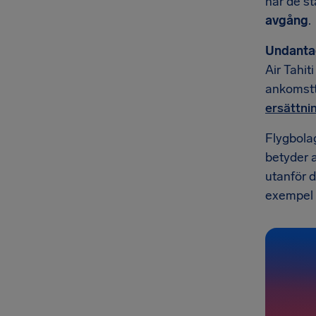
när de st
avgång
.
Undanta
Air Tahit
ankomstt
ersättnin
Flygbola
betyder a
utanför d
exempel i