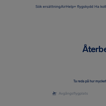
Sök ersättning
AirHelp+ flygskydd
Ha kol
Återbe
Ta reda på hur mycket 