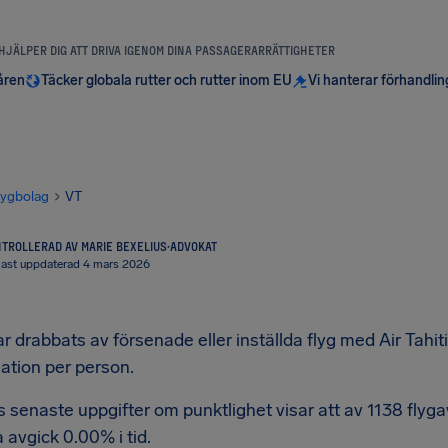
 HJÄLPER DIG ATT DRIVA IGENOM DINA PASSAGERARRÄTTIGHETER
åren
Täcker globala rutter och rutter inom EU
Vi hanterar förhandli
lygbolag
VT
TROLLERAD AV MARIE BEXELIUS
·
ADVOKAT
ast uppdaterad 4 mars 2026
 drabbats av försenade eller inställda flyg med Air Tahiti 
tion per person.
is senaste uppgifter om punktlighet visar att av 1138 fl
avgick 0.00% i tid.