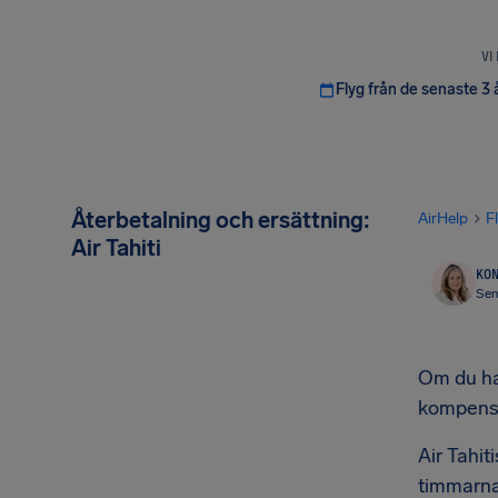
VI
Flyg från de senaste 3 
Återbetalning och ersättning:
AirHelp
F
Air Tahiti
KON
Sen
Om du har
kompensa
Air Tahit
timmarna 