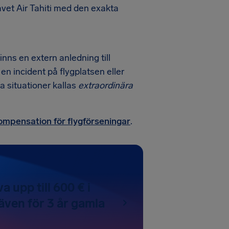
ravet Air Tahiti med den exakta
inns en extern anledning till
en incident på flygplatsen eller
na situationer kallas
extraordinära
kompensation för flygförseningar
.
a upp till 600 € i
även för 3 år gamla