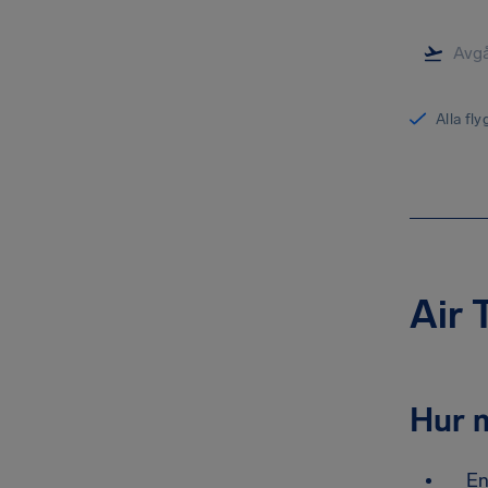
Alla fl
Air 
Hur m
En