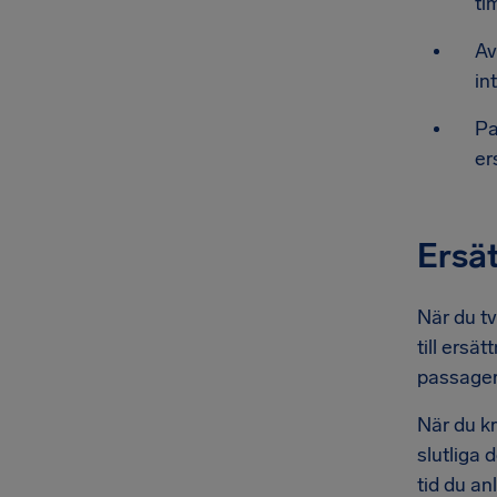
ti
Av
in
Pa
er
Ersät
När du tv
till ersä
passagera
När du kr
slutliga 
tid du a