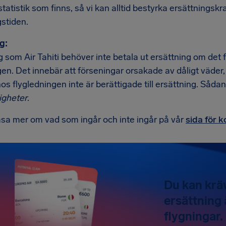
tatistik som finns, så vi kan alltid bestyrka ersättningsk
stiden.
g:
 som Air Tahiti behöver inte betala ut ersättning om det f
en. Det innebär att förseningar orsakade av dåligt väder, 
hos flygledningen inte är berättigade till ersättning. Såda
gheter
.
äsa mer om vad som ingår och inte ingår på vår
sida för 
Du kan kräv
ersättning 
flygningar.