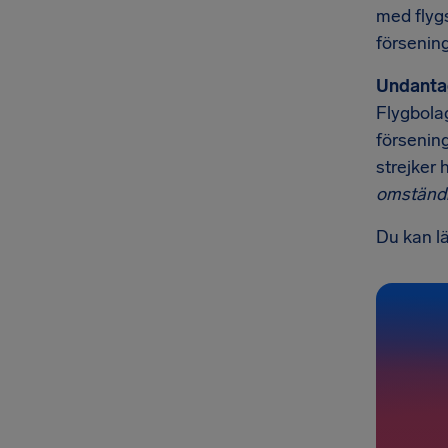
med flygs
försening
Undanta
Flygbolag
försening
strejker 
omständi
Du kan l