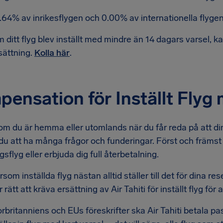
.64% av inrikesflygen och 0.00% av internationella flygen h
 ditt flyg blev inställt med mindre än 14 dagars varsel, kan d
sättning.
Kolla här
.
ensation för Inställt Flyg 
m du är hemma eller utomlands när du får reda på att din f
 att ha många frågor och funderingar. Först och främst sk
gsflyg eller erbjuda dig full återbetalning.
som inställda flyg nästan alltid ställer till det för dina r
 rätt att kräva ersättning av Air Tahiti för inställt flyg fö
orbritanniens och EUs föreskrifter ska Air Tahiti betala 