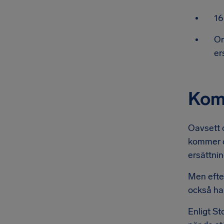
16
Om
er
Komp
Oavsett o
kommer du
ersättnin
Men efter
också har
Enligt St