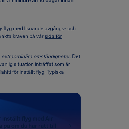
älls in
mindre än 14 dagar innan
ingsflyg med liknande avgångs- och
exakta kraven på vår
sida för
å
extraordinära omständigheter
. Det
anlig situation inträffat som är
hiti för inställt flyg. Typiska
 inställt flyg med Air
a på om du har rätt till