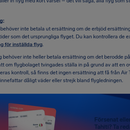
äller in flyg med kort varsel – det vill säga, alla flyg som st
g:
i behöver inte betala ut ersättning om de erbjöd ersättn
ider som det ursprungliga flyget. Du kan kontrollera de 
g för inställda flyg
.
g behöver inte heller betala ersättning om det berodde p
tt om flygbolaget tvingades ställa in på grund av att en ov
eras kontroll, så finns det ingen ersättning att få från Air Ta
nnefattar dåligt väder eller strejk bland flygledningen.
Försenat eller
Tahiti? Ta red