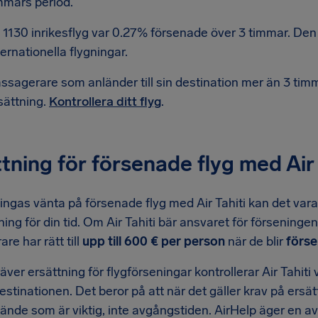
mmars period.
 1130 inrikesflyg var 0.27% försenade över 3 timmar. Den 
ternationella flygningar.
ssagerare som anländer till sin destination mer än 3 timmar
sättning.
Kontrollera ditt flyg
.
tning för försenade flyg med Air 
ingas vänta på försenade flyg med Air Tahiti kan det vara 
ttning för din tid. Om Air Tahiti bär ansvaret för försening
re har rätt till
upp till 600 € per person
när de blir
förse
äver ersättning för flygförseningar kontrollerar Air Tahiti v
destinationen. Det beror på att när det gäller krav på ersä
nlände som är viktig, inte avgångstiden. AirHelp äger en