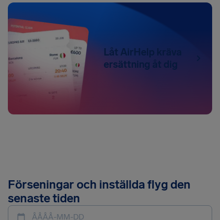
Låt AirHelp kräva
ersättning åt dig
Förseningar och inställda flyg den
senaste tiden
ÅÅÅÅ-MM-DD