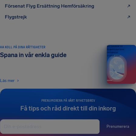
Försenat Flyg Ersättning Hemförsäkring
Flygstrejk
HA KOLL PÅ DINA RÄTTIGHETER
Din handbok till
flygpassagerares
rättigheter
Spana in vår enkla guide
UTGÅVA 2026
Läs mer
PRENUMERERA PÅ VÅRT NYHETSBREV
Få tips och råd direkt till din inkorg
Prenumerera