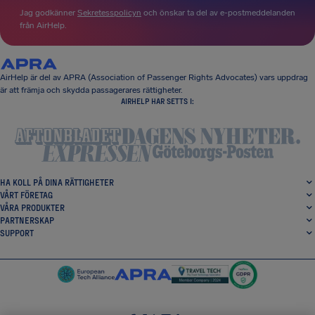
Jag godkänner
Sekretesspolicyn
och önskar ta del av e-postmeddelanden
från AirHelp.
AirHelp är del av APRA (Association of Passenger Rights Advocates) vars uppdrag
är att främja och skydda passagerares rättigheter.
AIRHELP HAR SETTS I:
HA KOLL PÅ DINA RÄTTIGHETER
VÅRT FÖRETAG
VÅRA PRODUKTER
PARTNERSKAP
SUPPORT