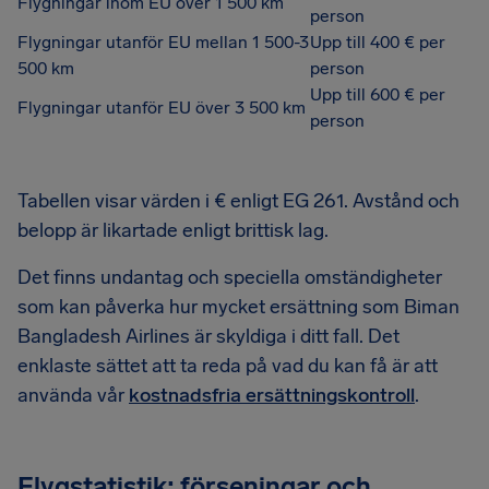
Flygningar inom EU över 1 500 km
person
Flygningar utanför EU mellan 1 500-3
Upp till 400 € per
500 km
person
Upp till 600 € per
Flygningar utanför EU över 3 500 km
person
Tabellen visar värden i € enligt EG 261. Avstånd och
belopp är likartade enligt brittisk lag.
Det finns undantag och speciella omständigheter
som kan påverka hur mycket ersättning som Biman
Bangladesh Airlines är skyldiga i ditt fall. Det
enklaste sättet att ta reda på vad du kan få är att
använda vår
kostnadsfria ersättningskontroll
.
Flygstatistik: förseningar och