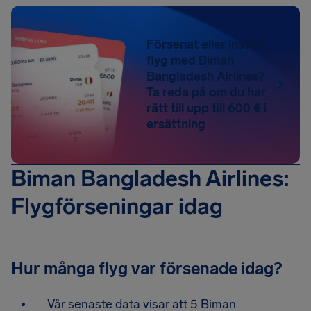
Försenat eller inställt
flyg med Biman
Bangladesh Airlines?
Ta reda på om du har
rätt till upp till 600 € i
ersättning
Biman Bangladesh Airlines:
Flygförseningar idag
Hur många flyg var försenade idag?
Vår senaste data visar att 5 Biman