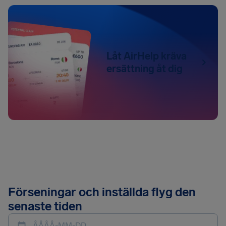
Låt AirHelp kräva
ersättning åt dig
Förseningar och inställda flyg den
senaste tiden
ÅÅÅÅ-MM-DD