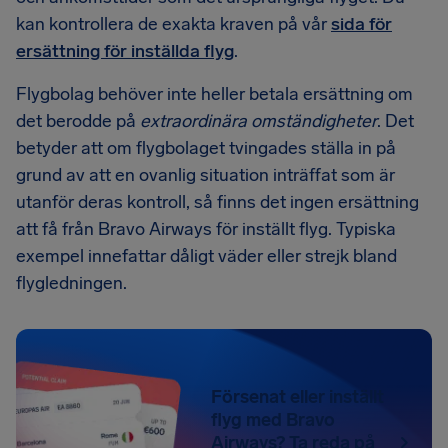
kan kontrollera de exakta kraven på vår
sida för
ersättning för inställda flyg
.
Flygbolag behöver inte heller betala ersättning om
det berodde på
extraordinära omständigheter
. Det
betyder att om flygbolaget tvingades ställa in på
grund av att en ovanlig situation inträffat som är
utanför deras kontroll, så finns det ingen ersättning
att få från Bravo Airways för inställt flyg. Typiska
exempel innefattar dåligt väder eller strejk bland
flygledningen.
Försenat eller inställt
flyg med Bravo
Airways? Ta reda på