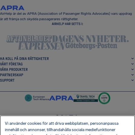
AirHelp är del av APRA (Association of Passenger Rights Advocates) vars uppdrag
är att främja och skydda passagerares rättigheter.
AIRHELP HAR SETTS I:
HA KOLL PÅ DINA RÄTTIGHETER
VÅRT FÖRETAG
VÅRA PRODUKTER
PARTNERSKAP
SUPPORT
Vi använder cookies för att driva webbplatsen, personanpassa
SocialFacebook
SocialTwitter
SocialInstagram
SocialLinkedin
innehåll och annonser, tillhandahålla sociala mediefunktioner