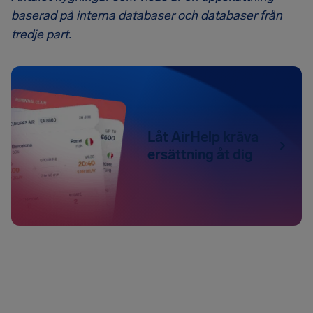
baserad på interna databaser och databaser från
tredje part.
Låt AirHelp kräva
ersättning åt dig