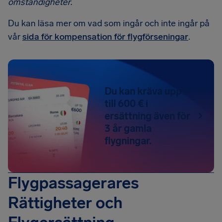
omständigheter
.
Du kan läsa mer om vad som ingår och inte ingår på
vår
sida för kompensation för flygförseningar
.
Du kan kräva upp
till 600 € i
ersättning även för
3 år gamla
flygningar.
Flygpassagerares
Rättigheter och