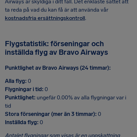
Airways är skyldiga i ditt fall. Det enklaste sättet att
ta reda på vad du kan få är att använda vår
kostnadsfria ersättningskontroll
.
Flygstatistik: förseningar och
inställda flyg av Bravo Airways
Punktlighet av Bravo Airways (24 timmar):
Alla flyg:
0
Flygningar i tid:
0
Punktlighet:
ungefär 0.00% av alla flygningar var i
tid
Stora förseningar (mer än 3 timmar):
0
Inställda flyg:
0
Antalet flygningar som visas är en uppskattning