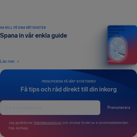
HA KOLL PÅ DINA RÄTTIGHETER
Din handbok till
flygpassagerares
rättigheter
Spana in vår enkla guide
UTGÅVA 2026
Läs mer
PRENUMERERA PÅ VÅRT NYHETSBREV
Få tips och råd direkt till din inkorg
Prenumerera
Jag godkänner
Sekretesspolicyn
och önskar ta del av e-postmeddelanden
från AirHelp.