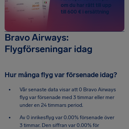
om du har rätt till upp
till 600 € i ersättning
Bravo Airways:
Flygförseningar idag
Hur många flyg var försenade idag?
Vår senaste data visar att 0 Bravo Airways
flyg var försenade med 3 timmar eller mer
under en 24 timmars period.
Av 0 inrikesflyg var 0.00% försenade över
3 timmar. Den siffran var 0.00% för