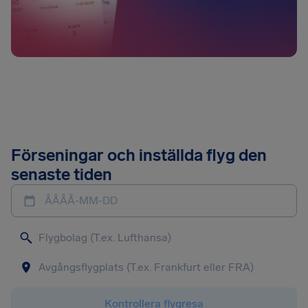
Förseningar och inställda flyg den
senaste tiden
ÅÅÅÅ-MM-DD
Kontrollera flygresa