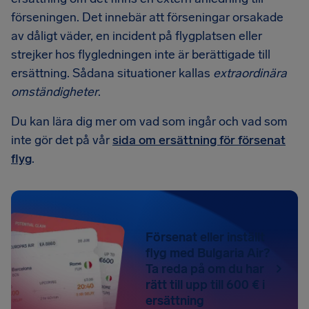
förseningen. Det innebär att förseningar orsakade
av dåligt väder, en incident på flygplatsen eller
strejker hos flygledningen inte är berättigade till
ersättning. Sådana situationer kallas
extraordinära
omständigheter
.
Du kan lära dig mer om vad som ingår och vad som
inte gör det på vår
sida om ersättning för försenat
flyg
.
Försenat eller inställt
flyg med Bulgaria Air?
Ta reda på om du har
rätt till upp till 600 € i
ersättning