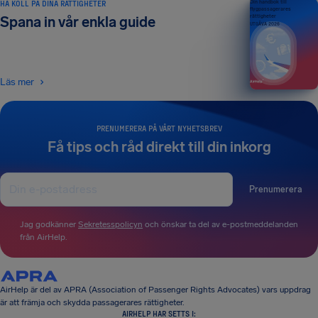
HA KOLL PÅ DINA RÄTTIGHETER
Din handbok till
flygpassagerares
rättigheter
Spana in vår enkla guide
UTGÅVA 2026
Läs mer
PRENUMERERA PÅ VÅRT NYHETSBREV
Få tips och råd direkt till din inkorg
Prenumerera
Jag godkänner
Sekretesspolicyn
och önskar ta del av e-postmeddelanden
från AirHelp.
AirHelp är del av APRA (Association of Passenger Rights Advocates) vars uppdrag
är att främja och skydda passagerares rättigheter.
AIRHELP HAR SETTS I: