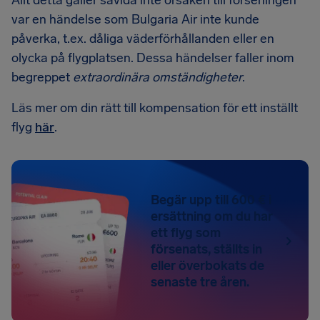
Allt detta gäller såvida inte orsaken till förseningen
var en händelse som Bulgaria Air inte kunde
påverka, t.ex. dåliga väderförhållanden eller en
olycka på flygplatsen. Dessa händelser faller inom
begreppet
extraordinära omständigheter
.
Läs mer om din rätt till kompensation för ett inställt
flyg
här
.
Begär upp till 600 € i
ersättning om du har
ett flyg som
försenats, ställts in
eller överbokats de
senaste tre åren.