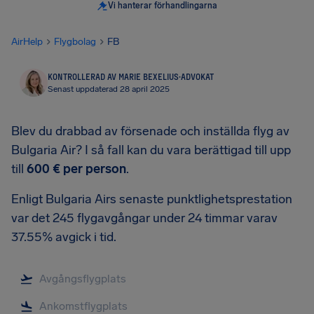
Vi hanterar förhandlingarna
AirHelp
Flygbolag
FB
KONTROLLERAD AV MARIE BEXELIUS
·
ADVOKAT
Senast uppdaterad 28 april 2025
Blev du drabbad av försenade och inställda flyg av
Bulgaria Air? I så fall kan du vara berättigad till upp
till
600 €
per person
.
Enligt Bulgaria Airs senaste punktlighetsprestation
var det 245 flygavgångar under 24 timmar varav
37.55% avgick i tid.