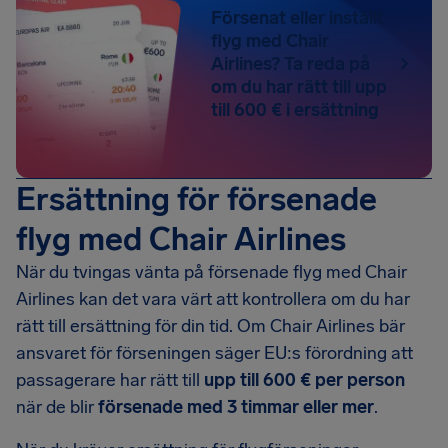
Försenat eller inställt
flyg med Chair
Airlines? Ta reda på
om du har rätt till upp
till 600 € i ersättning
Ersättning för försenade
flyg med Chair Airlines
När du tvingas vänta på försenade flyg med Chair
Airlines kan det vara värt att kontrollera om du har
rätt till ersättning för din tid. Om Chair Airlines bär
ansvaret för förseningen säger EU:s förordning att
passagerare har rätt till
upp till 600 € per person
när de blir
försenade med 3 timmar eller mer
.