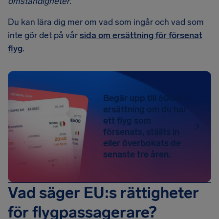
omständigheter
.
Du kan lära dig mer om vad som ingår och vad som
inte gör det på vår
sida om ersättning för försenat
flyg
.
Begär upp till 600 € i
ersättning om du har
ett flyg som
försenats, ställts in
eller överbokats de
senaste tre åren.
Vad säger EU:s rättigheter
för flygpassagerare?