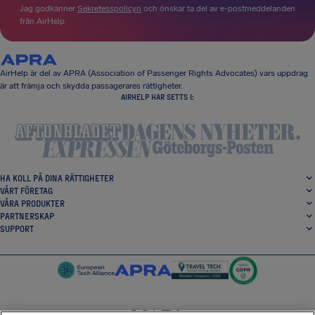
Jag godkänner
Sekretesspolicyn
och önskar ta del av e-postmeddelanden
från AirHelp.
AirHelp är del av APRA (Association of Passenger Rights Advocates) vars uppdrag
är att främja och skydda passagerares rättigheter.
AIRHELP HAR SETTS I:
HA KOLL PÅ DINA RÄTTIGHETER
VÅRT FÖRETAG
VÅRA PRODUKTER
PARTNERSKAP
SUPPORT