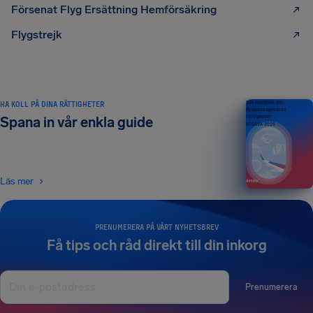
Försenat Flyg Ersättning Hemförsäkring
Flygstrejk
HA KOLL PÅ DINA RÄTTIGHETER
Din handbok till
flygpassagerares
rättigheter
Spana in vår enkla guide
UTGÅVA 2026
Läs mer
PRENUMERERA PÅ VÅRT NYHETSBREV
Få tips och råd direkt till din inkorg
Prenumerera