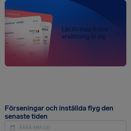
Låt AirHelp kräva
ersättning åt dig
Förseningar och inställda flyg den
senaste tiden
ÅÅÅÅ-MM-DD