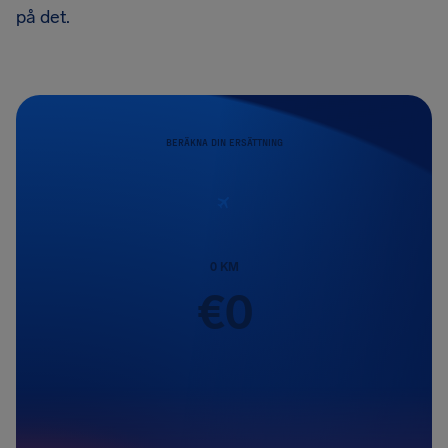
på det.
BERÄKNA DIN ERSÄTTNING
0
KM
€
0