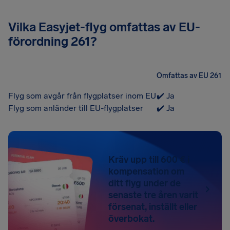
Vilka Easyjet-flyg omfattas av EU-
förordning 261?
Omfattas av EU 261
Flyg som avgår från flygplatser inom EU
✔️ Ja
Flyg som anländer till EU-flygplatser
✔️ Ja
Kräv upp till 600 € i
kompensation om
ditt flyg under de
senaste tre åren varit
försenat, inställt eller
överbokat.