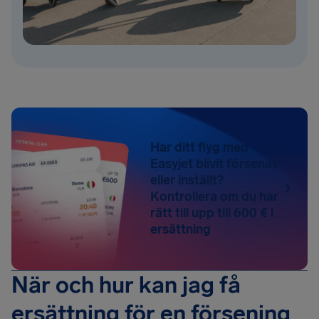
Har ditt flyg med
Easyjet blivit försenat
eller inställt?
Kontrollera om du har
rätt till upp till 600 € i
ersättning
När och hur kan jag få
ersättning för en försening