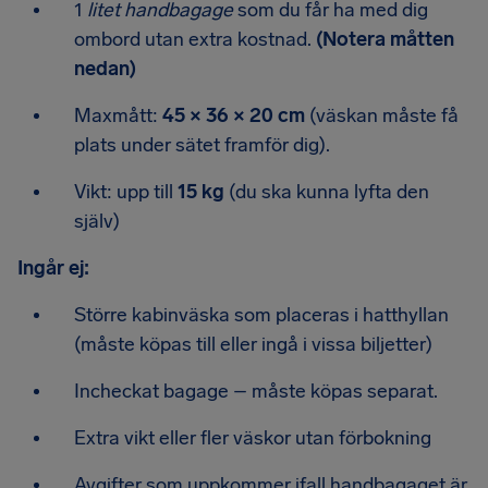
1
litet handbagage
som du får ha med dig
ombord utan extra kostnad.
(Notera måtten
nedan)
Maxmått:
45 × 36 × 20 cm
(väskan måste få
plats under sätet framför dig).
Vikt: upp till
15 kg
(du ska kunna lyfta den
själv)
Ingår ej:
Större kabinväska som placeras i hatthyllan
(måste köpas till eller ingå i vissa biljetter)
Incheckat bagage – måste köpas separat.
Extra vikt eller fler väskor utan förbokning
Avgifter som uppkommer ifall handbagaget är