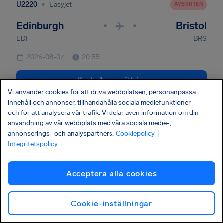
•
U2220
Easyjet
AVBRUTEN
Edinburgh
Bristol
•
•
EDI
BRS
2026-08-07
20:55
Kontrollera ersättning
Vi använder cookies för att driva webbplatsen, personanpassa
innehåll och annonser, tillhandahålla sociala mediefunktioner
och för att analysera vår trafik. Vi delar även information om din
•
U23596
Easyjet
AVBRUTEN
användning av vår webbplats med våra sociala medie-,
Olbia
Milan
annonserings- och analyspartners.
Cookiepolicy
|
•
•
Integritetspolicy
OLB
MXP
2026-08-07
20:55
Acceptera alla cookies
Kontrollera ersättning
Cookie-inställningar
•
U2242
Easyjet
AVBRUTEN