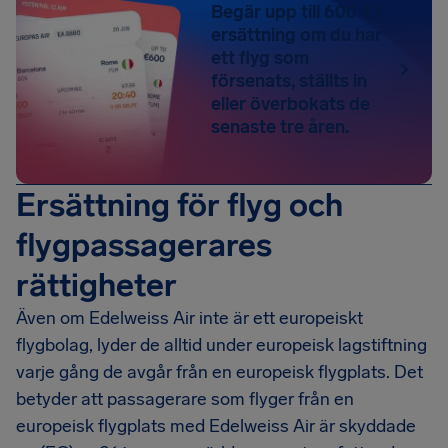
Begär upp till 600 € i
ersättning om du har
ett flyg som
försenats, ställts in
eller överbokats de
senaste tre åren.
Ersättning för flyg och
flygpassagerares
rättigheter
Även om Edelweiss Air inte är ett europeiskt
flygbolag, lyder de alltid under europeisk lagstiftning
varje gång de avgår från en europeisk flygplats. Det
betyder att passagerare som flyger från en
europeisk flygplats med Edelweiss Air är skyddade