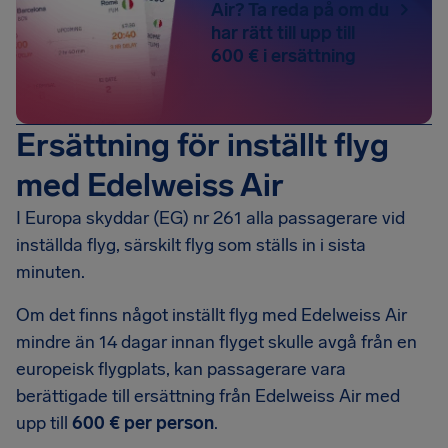
Air? Ta reda på om du
har rätt till upp till
600 € i ersättning
Ersättning för inställt flyg
med Edelweiss Air
I Europa skyddar (EG) nr 261 alla passagerare vid
inställda flyg, särskilt flyg som ställs in i sista
minuten.
Om det finns något inställt flyg med Edelweiss Air
mindre än 14 dagar innan flyget skulle avgå från en
europeisk flygplats, kan passagerare vara
berättigade till ersättning från Edelweiss Air med
upp till
600 € per person
.