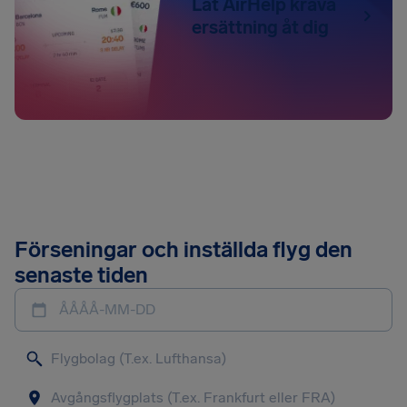
Låt AirHelp kräva
ersättning åt dig
Förseningar och inställda flyg den
senaste tiden
ÅÅÅÅ-MM-DD