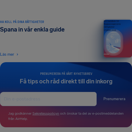
HA KOLL PÅ DINA RÄTTIGHETER
Din handbok till
flygpassagerares
rättigheter
Spana in vår enkla guide
UTGÅVA 2026
Läs mer
PRENUMERERA PÅ VÅRT NYHETSBREV
Få tips och råd direkt till din inkorg
Prenumerera
Jag godkänner
Sekretesspolicyn
och önskar ta del av e-postmeddelanden
från AirHelp.