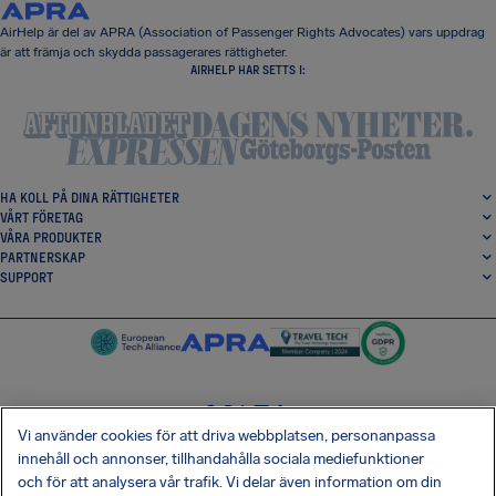
AirHelp är del av APRA (Association of Passenger Rights Advocates) vars uppdrag
är att främja och skydda passagerares rättigheter.
AIRHELP HAR SETTS I:
HA KOLL PÅ DINA RÄTTIGHETER
VÅRT FÖRETAG
VÅRA PRODUKTER
PARTNERSKAP
SUPPORT
Vi använder cookies för att driva webbplatsen, personanpassa
SocialFacebook
SocialTwitter
SocialInstagram
SocialLinkedin
innehåll och annonser, tillhandahålla sociala mediefunktioner
och för att analysera vår trafik. Vi delar även information om din
HÄMTA VÅR GRATIS-APP