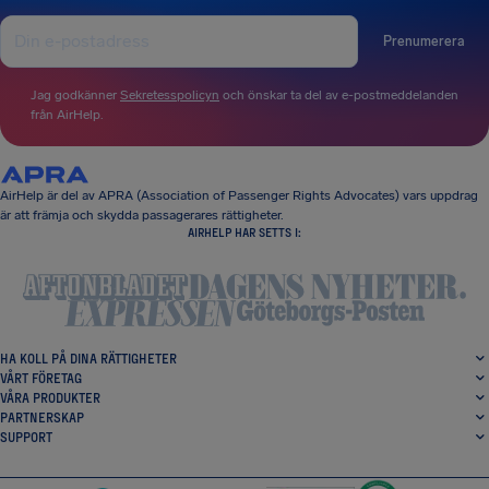
Prenumerera
Jag godkänner
Sekretesspolicyn
och önskar ta del av e-postmeddelanden
från AirHelp.
AirHelp är del av APRA (Association of Passenger Rights Advocates) vars uppdrag
är att främja och skydda passagerares rättigheter.
AIRHELP HAR SETTS I:
HA KOLL PÅ DINA RÄTTIGHETER
VÅRT FÖRETAG
VÅRA PRODUKTER
PARTNERSKAP
SUPPORT