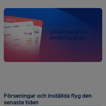
Låt AirHelp kräva
ersättning åt dig
Förseningar och inställda flyg den
senaste tiden