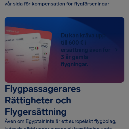
vår
sida för kompensation för flygförseningar
.
Du kan kräva upp
till 600 € i
ersättning även för
3 år gamla
flygningar.
Flygpassagerares
Rättigheter och
Flygersättning
Även om Egyptair inte är ett europeiskt flygbolag,