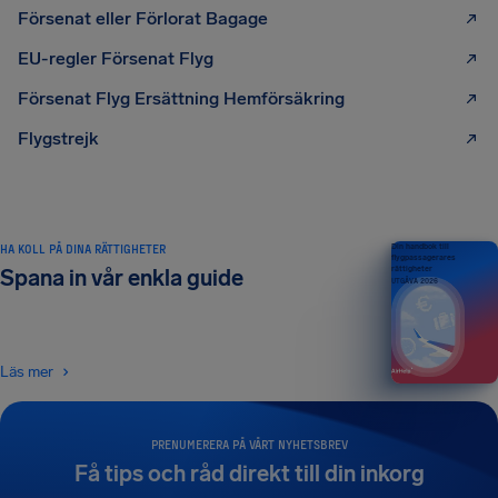
Försenat eller Förlorat Bagage
EU-regler Försenat Flyg
Försenat Flyg Ersättning Hemförsäkring
Flygstrejk
HA KOLL PÅ DINA RÄTTIGHETER
Din handbok till
flygpassagerares
rättigheter
Spana in vår enkla guide
UTGÅVA 2026
Läs mer
PRENUMERERA PÅ VÅRT NYHETSBREV
Få tips och råd direkt till din inkorg