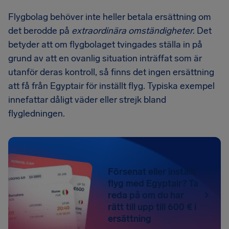
Flygbolag behöver inte heller betala ersättning om
det berodde på
extraordinära omständigheter
. Det
betyder att om flygbolaget tvingades ställa in på
grund av att en ovanlig situation inträffat som är
utanför deras kontroll, så finns det ingen ersättning
att få från Egyptair för inställt flyg. Typiska exempel
innefattar dåligt väder eller strejk bland
flygledningen.
Försenat eller inställt
flyg med Egyptair? Ta
reda på om du har
rätt till upp till 600 € i
ersättning