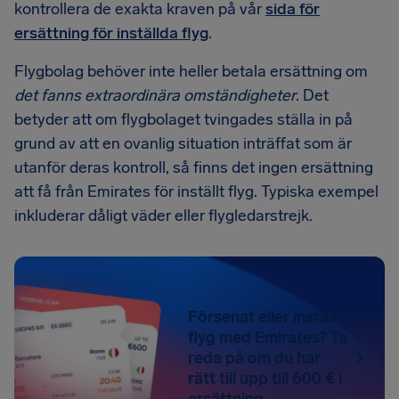
kontrollera de exakta kraven på vår
sida för
ersättning för inställda flyg
.
Flygbolag behöver inte heller betala ersättning om
det fanns extraordinära omständigheter
. Det
betyder att om flygbolaget tvingades ställa in på
grund av att en ovanlig situation inträffat som är
utanför deras kontroll, så finns det ingen ersättning
att få från Emirates för inställt flyg. Typiska exempel
inkluderar dåligt väder eller flygledarstrejk.
Försenat eller inställt
flyg med Emirates? Ta
reda på om du har
rätt till upp till 600 € i
ersättning