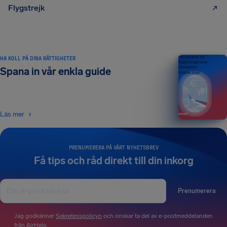
Flygstrejk
HA KOLL PÅ DINA RÄTTIGHETER
Din handbok till
flygpassagerares
rättigheter
Spana in vår enkla guide
UTGÅVA 2026
Läs mer
PRENUMERERA PÅ VÅRT NYHETSBREV
Få tips och råd direkt till din inkorg
Prenumerera
Jag godkänner
Sekretesspolicyn
och önskar ta del av e-postmeddelanden
från AirHelp.