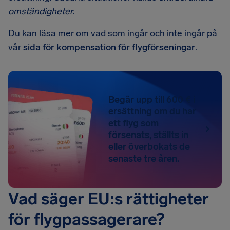
omständigheter
.
Du kan läsa mer om vad som ingår och inte ingår på
vår
sida för kompensation för flygförseningar
.
Begär upp till 600 € i
ersättning om du har
ett flyg som
försenats, ställts in
eller överbokats de
senaste tre åren.
Vad säger EU:s rättigheter
för flygpassagerare?