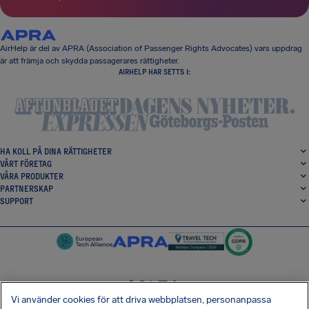
AirHelp är del av APRA (Association of Passenger Rights Advocates) vars uppdrag
är att främja och skydda passagerares rättigheter.
AIRHELP HAR SETTS I:
HA KOLL PÅ DINA RÄTTIGHETER
VÅRT FÖRETAG
VÅRA PRODUKTER
PARTNERSKAP
SUPPORT
Vi använder cookies för att driva webbplatsen, personanpassa
SocialFacebook
SocialTwitter
SocialInstagram
SocialLinkedin