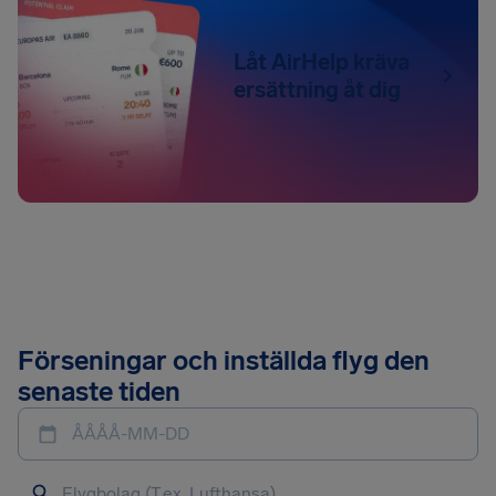
Låt AirHelp kräva
ersättning åt dig
Förseningar och inställda flyg den
senaste tiden
ÅÅÅÅ-MM-DD