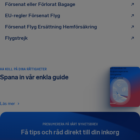
Försenat eller Förlorat Bagage
EU-regler Försenat Flyg
Försenat Flyg Ersättning Hemförsäkring
Flygstrejk
HA KOLL PÅ DINA RÄTTIGHETER
Din handbok till
flygpassagerares
rättigheter
Spana in vår enkla guide
UTGÅVA 2026
Läs mer
PRENUMERERA PÅ VÅRT NYHETSBREV
Få tips och råd direkt till din inkorg