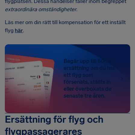
flygplatsen. Dessa händelser faller inom begreppet
extraordinära omständigheter
.
Läs mer om din rätt till kompensation för ett inställt
flyg
här
.
Begär upp till 600 € i
ersättning om du har
ett flyg som
försenats, ställts in
eller överbokats de
senaste tre åren.
Ersättning för flyg och
flygpassagerares