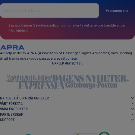
Prenumerera
Jag godkänner
Sekretesspolicyn
och önskar ta del av e-postmeddelanden
från AirHelp.
AirHelp är del av APRA (Association of Passenger Rights Advocates) vars uppdrag
är att främja och skydda passagerares rättigheter.
AIRHELP HAR SETTS I:
HA KOLL PÅ DINA RÄTTIGHETER
VÅRT FÖRETAG
VÅRA PRODUKTER
PARTNERSKAP
SUPPORT