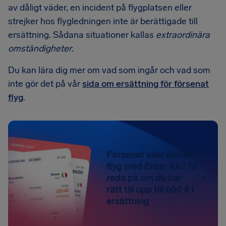
av dåligt väder, en incident på flygplatsen eller
strejker hos flygledningen inte är berättigade till
ersättning. Sådana situationer kallas
extraordinära
omständigheter
.
Du kan lära dig mer om vad som ingår och vad som
inte gör det på vår
sida om ersättning för försenat
flyg
.
Försenat eller inställt
flyg med Enter Air? Ta
reda på om du har
rätt till upp till 600 € i
ersättning