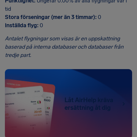
Punktlighet:
Ungefär 0.00% av alla flygningar var i
tid
Stora förseningar (mer än 3 timmar):
0
Inställda flyg:
0
Antalet flygningar som visas är en uppskattning
baserad på interna databaser och databaser från
tredje part.
Låt AirHelp kräva
ersättning åt dig