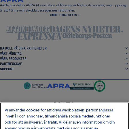
AirHelp är del av APRA (Association of Passenger Rights Advocates) vars uppdrag
är att främja och skydda passagerares rättigheter.
AIRHELP HAR SETTS I:
HA KOLL PÅ DINA RÄTTIGHETER
VÅRT FÖRETAG
VÅRA PRODUKTER
PARTNERSKAP
SUPPORT
Vi använder cookies för att driva webbplatsen, personanpassa
SocialFacebook
SocialTwitter
SocialInstagram
SocialLinkedin
innehåll och annonser, tillhandahålla sociala mediefunktioner
och för att analysera vår trafik. Vi delar även information om din
HÄMTA VÅR GRATIS-APP
användning av vår webbplats med våra sociala medie-,