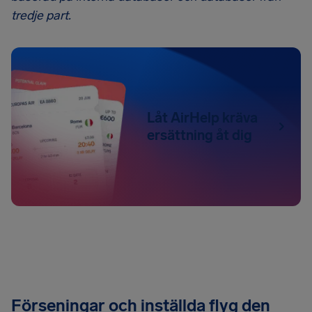
tredje part.
Låt AirHelp kräva
ersättning åt dig
Förseningar och inställda flyg den