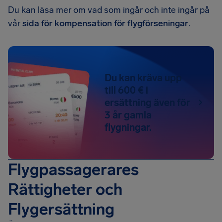
Du kan läsa mer om vad som ingår och inte ingår på
vår
sida för kompensation för flygförseningar
.
Du kan kräva upp
till 600 € i
ersättning även för
3 år gamla
flygningar.
Flygpassagerares
Rättigheter och
Flygersättning