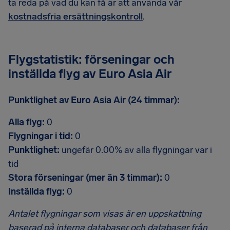
ta reda på vad du kan få är att använda vår
kostnadsfria ersättningskontroll
.
Flygstatistik: förseningar och
inställda flyg av Euro Asia Air
Punktlighet av Euro Asia Air (24 timmar):
Alla flyg:
0
Flygningar i tid:
0
Punktlighet:
ungefär 0.00% av alla flygningar var i
tid
Stora förseningar (mer än 3 timmar):
0
Inställda flyg:
0
Antalet flygningar som visas är en uppskattning
baserad på interna databaser och databaser från