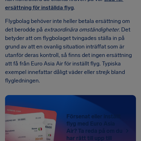
ersättning för inställda flyg
.
Flygbolag behöver inte heller betala ersättning om
det berodde på
extraordinära omständigheter
. Det
betyder att om flygbolaget tvingades ställa in på
grund av att en ovanlig situation inträffat som är
utanför deras kontroll, så finns det ingen ersättning
att få från Euro Asia Air för inställt flyg. Typiska
exempel innefattar dåligt väder eller strejk bland
flygledningen.
Försenat eller inställt
flyg med Euro Asia
Air? Ta reda på om du
har rätt till upp till