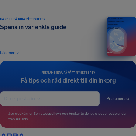
HA KOLL PÅ DINA RÄTTIGHETER
Din handbok till
flygpassagerares
rättigheter
Spana in vår enkla guide
UTGÅVA 2026
Läs mer
PRENUMERERA PÅ VÅRT NYHETSBREV
Få tips och råd direkt till din inkorg
Prenumerera
Jag godkänner
Sekretesspolicyn
och önskar ta del av e-postmeddelanden
från AirHelp.