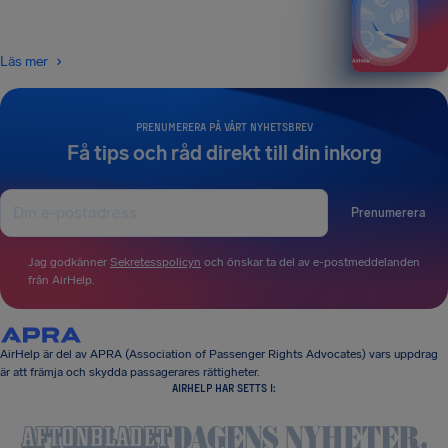
Läs mer
PRENUMERERA PÅ VÅRT NYHETSBREV
Få tips och råd direkt till din inkorg
Prenumerera
Jag godkänner
Sekretesspolicyn
och önskar ta del av e-postmeddelanden
från AirHelp.
AirHelp är del av APRA (Association of Passenger Rights Advocates) vars uppdrag
är att främja och skydda passagerares rättigheter.
AIRHELP HAR SETTS I: