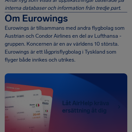
Antal flyg som visas är uppskattningar baserade på
interna databaser och information från tredje part.
Om Eurowings
Eurowings är tillsammans med andra flygbolag som
Austrian och Condor Airlines en del av Lufthansa -
gruppen. Koncernen är en av världens 10 största.
Eurowings är ett lågprisflygbolag i Tyskland som
flyger både inrikes och utrikes.
Låt AirHelp kräva
ersättning åt dig