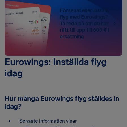
Försenat eller inställt
flyg med Eurowings?
Ta reda på om du har
rätt till upp till 600 € i
ersättning
Eurowings: Inställda flyg
idag
Hur många Eurowings flyg ställdes in
idag?
Senaste information visar