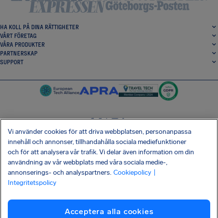
HA KOLL PÅ DINA RÄTTIGHETER
VÅRT FÖRETAG
VÅRA PRODUKTER
PARTNERSKAP
SUPPORT
Vi använder cookies för att driva webbplatsen, personanpassa
SocialFacebook
SocialTwitter
SocialInstagram
SocialLinkedin
innehåll och annonser, tillhandahålla sociala mediefunktioner
och för att analysera vår trafik. Vi delar även information om din
HÄMTA VÅR GRATIS-APP
användning av vår webbplats med våra sociala medie-,
annonserings- och analyspartners.
Cookiepolicy
|
Integritetspolicy
Villkor
Integritetspolicy
Kakor
Företagsinformation
Acceptera alla cookies