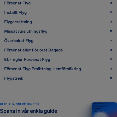
Försenat Flyg
Inställt Flyg
Flygersättning
Missat Anslutningsflyg
Överbokat Flyg
Försenat eller Förlorat Bagage
EU-regler Försenat Flyg
Försenat Flyg Ersättning Hemförsäkring
Flygstrejk
HA KOLL PÅ DINA RÄTTIGHETER
Din handbok till
flygpassagerares
rättigheter
Spana in vår enkla guide
UTGÅVA 2026