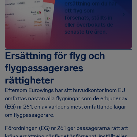
ersättning om du har
ett flyg som
försenats, ställts in
eller överbokats de
senaste tre åren.
Ersättning för flyg och
flygpassagerares
rättigheter
Eftersom Eurowings har sitt huvudkontor inom EU
omfattas nästan alla flygningar som de erbjuder av
(EG) nr 261, en av världens mest omfattande lagar
om flygpassagerare.
Förordningen (EG) nr 261 ger passagerarna rätt att
kräva ersättning när flyget är försenat, inställt eller