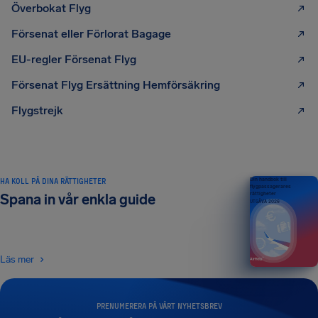
Överbokat Flyg
Försenat eller Förlorat Bagage
EU-regler Försenat Flyg
Försenat Flyg Ersättning Hemförsäkring
Flygstrejk
HA KOLL PÅ DINA RÄTTIGHETER
Din handbok till
flygpassagerares
rättigheter
Spana in vår enkla guide
UTGÅVA 2026
Läs mer
PRENUMERERA PÅ VÅRT NYHETSBREV