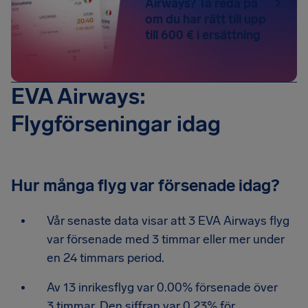
Airways? Ta reda på
om du har rätt till upp
till 600 € i ersättning
EVA Airways:
Flygförseningar idag
Hur många flyg var försenade idag?
Vår senaste data visar att 3 EVA Airways flyg
var försenade med 3 timmar eller mer under
en 24 timmars period.
Av 13 inrikesflyg var 0.00% försenade över
3 timmar. Den siffran var 0.23% för