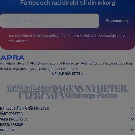
Få tips och råd direkt till din inkorg
Prenumerera
Jag godkänner
Sekretesspolicyn
och önskar ta del av e-postmeddelanden
från AirHelp.
AirHelp är del av APRA (Association of Passenger Rights Advocates) vars uppdrag
är att främja och skydda passagerares rättigheter.
AIRHELP HAR SETTS I:
HA KOLL PÅ DINA RÄTTIGHETER
VÅRT FÖRETAG
VÅRA PRODUKTER
PARTNERSKAP
SUPPORT