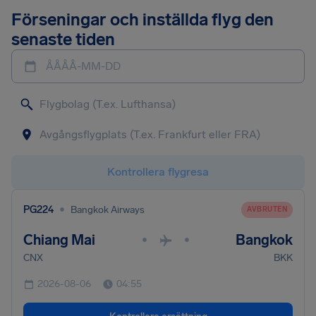
Förseningar och inställda flyg den
senaste tiden
ÅÅÅÅ-MM-DD
Kontrollera flygresa
•
PG224
Bangkok Airways
AVBRUTEN
Chiang Mai
Bangkok
•
•
CNX
BKK
2026-08-06
04:55