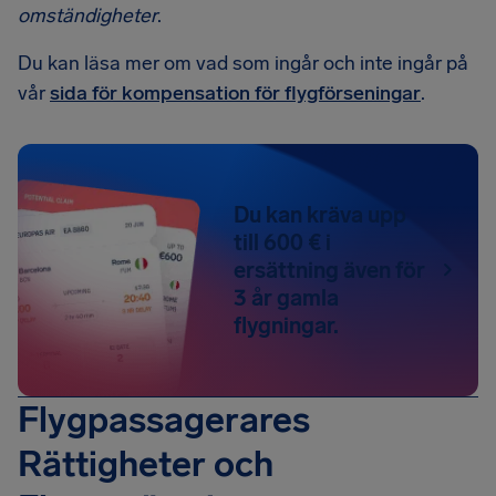
omständigheter
.
Du kan läsa mer om vad som ingår och inte ingår på
vår
sida för kompensation för flygförseningar
.
Du kan kräva upp
till 600 € i
ersättning även för
3 år gamla
flygningar.
Flygpassagerares
Rättigheter och