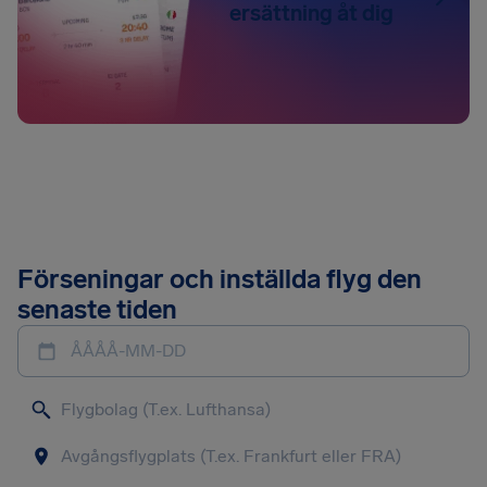
ersättning åt dig
Förseningar och inställda flyg den
senaste tiden
ÅÅÅÅ-MM-DD