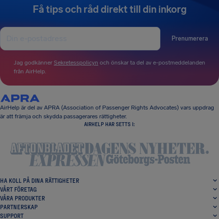
Få tips och råd direkt till din inkorg
Prenumerera
Jag godkänner
Sekretesspolicyn
och önskar ta del av e-postmeddelanden
från AirHelp.
AirHelp är del av APRA (Association of Passenger Rights Advocates) vars uppdrag
är att främja och skydda passagerares rättigheter.
AIRHELP HAR SETTS I:
HA KOLL PÅ DINA RÄTTIGHETER
VÅRT FÖRETAG
VÅRA PRODUKTER
PARTNERSKAP
SUPPORT