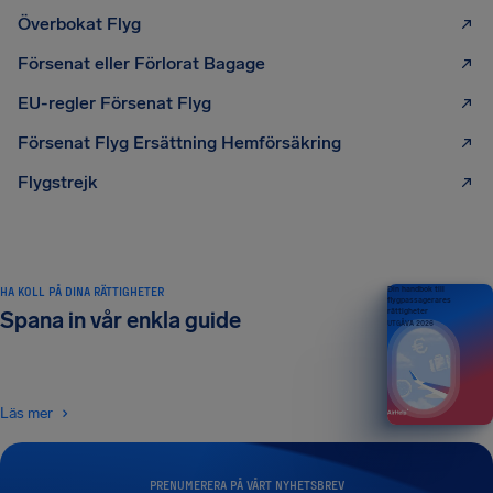
Överbokat Flyg
Försenat eller Förlorat Bagage
EU-regler Försenat Flyg
Försenat Flyg Ersättning Hemförsäkring
Flygstrejk
HA KOLL PÅ DINA RÄTTIGHETER
Din handbok till
flygpassagerares
rättigheter
Spana in vår enkla guide
UTGÅVA 2026
Läs mer
PRENUMERERA PÅ VÅRT NYHETSBREV