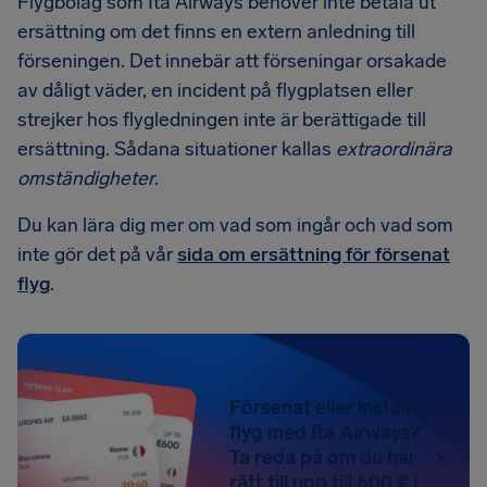
Flygbolag som Ita Airways behöver inte betala ut
ersättning om det finns en extern anledning till
förseningen. Det innebär att förseningar orsakade
av dåligt väder, en incident på flygplatsen eller
strejker hos flygledningen inte är berättigade till
ersättning. Sådana situationer kallas
extraordinära
omständigheter
.
Du kan lära dig mer om vad som ingår och vad som
inte gör det på vår
sida om ersättning för försenat
flyg
.
Försenat eller inställt
flyg med Ita Airways?
Ta reda på om du har
rätt till upp till 600 € i