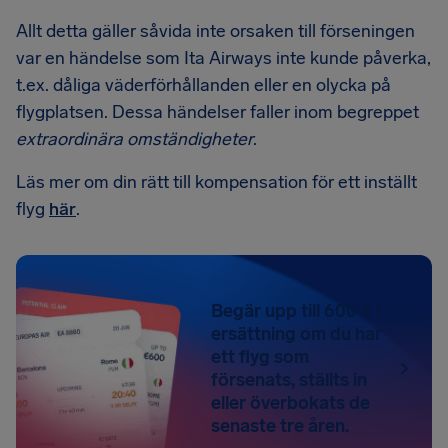
Allt detta gäller såvida inte orsaken till förseningen
var en händelse som Ita Airways inte kunde påverka,
t.ex. dåliga väderförhållanden eller en olycka på
flygplatsen. Dessa händelser faller inom begreppet
extraordinära omständigheter
.
Läs mer om din rätt till kompensation för ett inställt
flyg
här
.
Begär upp till 600 € i
ersättning om du har
ett flyg som
försenats, ställts in
eller överbokats de
senaste tre åren.