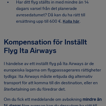
Har ditt flyg ställts in med mindre än 14
dagars varsel från det planerade
avresedatumet? Då kan du ha rätt till
ersättning upp till 600 €.
Kolla här
.
Kompensation för Inställt
Flyg Ita Airways
I händelse av ett inställt flyg på Ita Airways är de
europeiska lagarna om flygpassagerares rättigheter
tydliga: Ita Airways måste erbjuda dig alternativ
transport för att komma till din destination, eller en
återbetalning om du föredrar det.
Om du fick ett meddelande om avbokning
mindre än
14 dagar
före avresan kan du dessutom ha rätt till