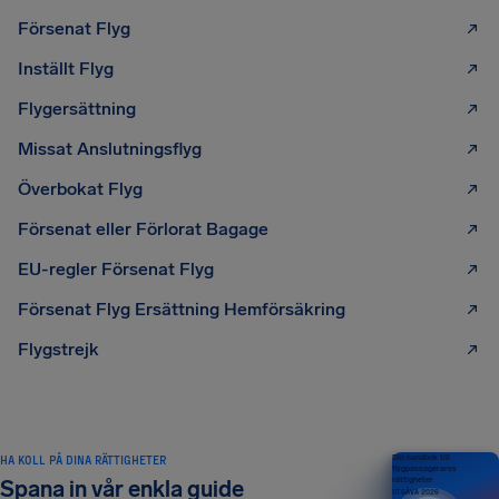
Försenat Flyg
Inställt Flyg
Flygersättning
Missat Anslutningsflyg
Överbokat Flyg
Försenat eller Förlorat Bagage
EU-regler Försenat Flyg
Försenat Flyg Ersättning Hemförsäkring
Flygstrejk
HA KOLL PÅ DINA RÄTTIGHETER
Din handbok till
flygpassagerares
rättigheter
Spana in vår enkla guide
UTGÅVA 2026