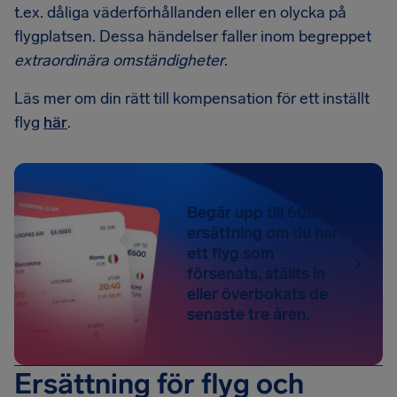
t.ex. dåliga väderförhållanden eller en olycka på
flygplatsen. Dessa händelser faller inom begreppet
extraordinära omständigheter
.
Läs mer om din rätt till kompensation för ett inställt
flyg
här
.
Begär upp till 600 € i
ersättning om du har
ett flyg som
försenats, ställts in
eller överbokats de
senaste tre åren.
Ersättning för flyg och