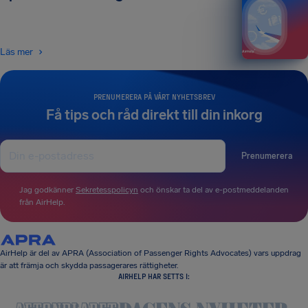
Läs mer
PRENUMERERA PÅ VÅRT NYHETSBREV
Få tips och råd direkt till din inkorg
Prenumerera
Jag godkänner
Sekretesspolicyn
och önskar ta del av e-postmeddelanden
från AirHelp.
AirHelp är del av APRA (Association of Passenger Rights Advocates) vars uppdrag
är att främja och skydda passagerares rättigheter.
AIRHELP HAR SETTS I: