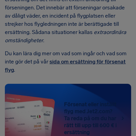
förseningen. Det innebär att förseningar orsakade
av dåligt väder, en incident på flygplatsen eller
strejker hos flygledningen inte är berättigade till
ersättning. Sådana situationer kallas
extraordinära
omständigheter
.
Du kan lära dig mer om vad som ingår och vad som
inte gör det på vår
sida om ersättning för försenat
flyg
.
Försenat eller inställt
flyg med Jet2.com?
Ta reda på om du har
rätt till upp till 600 € i
ersättning