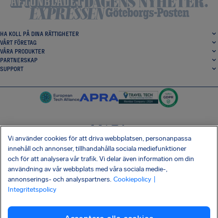
HA KOLL PÅ DINA RÄTTIGHETER
VÅRT FÖRETAG
VÅRA PRODUKTER
PARTNERSKAP
SUPPORT
Vi använder cookies för att driva webbplatsen, personanpassa
SocialFacebook
SocialTwitter
SocialInstagram
SocialLinkedin
innehåll och annonser, tillhandahålla sociala mediefunktioner
och för att analysera vår trafik. Vi delar även information om din
HÄMTA VÅR GRATIS-APP
användning av vår webbplats med våra sociala medie-,
annonserings- och analyspartners.
Cookiepolicy
|
Integritetspolicy
Villkor
Integritetspolicy
Kakor
Företagsinformation