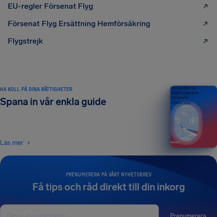
EU-regler Försenat Flyg
Försenat Flyg Ersättning Hemförsäkring
Flygstrejk
HA KOLL PÅ DINA RÄTTIGHETER
Din handbok till
flygpassagerares
rättigheter
Spana in vår enkla guide
UTGÅVA 2026
Läs mer
PRENUMERERA PÅ VÅRT NYHETSBREV
Få tips och råd direkt till din inkorg
Prenumerera