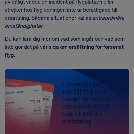
av dåligt väder, en incident på flygplatsen eller
strejker hos flygledningen inte är berättigade till
ersättning. Sådana situationer kallas
extraordinära
omständigheter
.
Du kan lära dig mer om vad som ingår och vad som
inte gör det på vår
sida om ersättning för försenat
flyg
.
Försenat eller
inställt flyg med
Level? Ta reda på
om du har rätt till
upp till 600 € i
ersättning