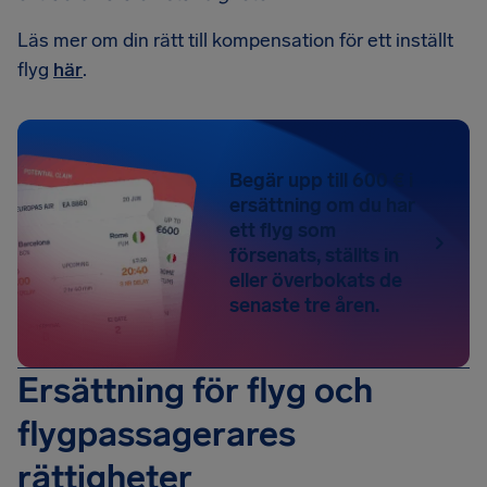
Läs mer om din rätt till kompensation för ett inställt
flyg
här
.
Begär upp till 600 € i
ersättning om du har
ett flyg som
försenats, ställts in
eller överbokats de
senaste tre åren.
Ersättning för flyg och
flygpassagerares
rättigheter