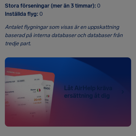
Stora förseningar (mer än 3 timmar):
0
Inställda flyg:
0
Antalet flygningar som visas är en uppskattning
baserad på interna databaser och databaser från
tredje part.
Låt AirHelp kräva
ersättning åt dig