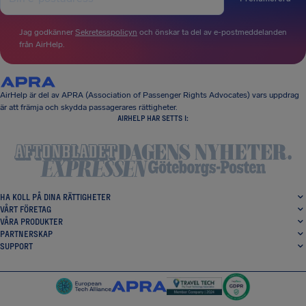
Jag godkänner
Sekretesspolicyn
och önskar ta del av e-postmeddelanden
från AirHelp.
AirHelp är del av APRA (Association of Passenger Rights Advocates) vars uppdrag
är att främja och skydda passagerares rättigheter.
AIRHELP HAR SETTS I:
HA KOLL PÅ DINA RÄTTIGHETER
VÅRT FÖRETAG
VÅRA PRODUKTER
PARTNERSKAP
SUPPORT