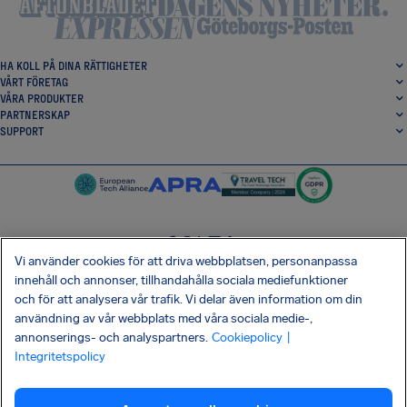
HA KOLL PÅ DINA RÄTTIGHETER
VÅRT FÖRETAG
VÅRA PRODUKTER
PARTNERSKAP
SUPPORT
Vi använder cookies för att driva webbplatsen, personanpassa
SocialFacebook
SocialTwitter
SocialInstagram
SocialLinkedin
innehåll och annonser, tillhandahålla sociala mediefunktioner
och för att analysera vår trafik. Vi delar även information om din
HÄMTA VÅR GRATIS-APP
användning av vår webbplats med våra sociala medie-,
annonserings- och analyspartners.
Cookiepolicy
|
Integritetspolicy
Villkor
Integritetspolicy
Kakor
Företagsinformation