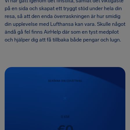
Vi har gått igenom det finstilta, samlat det viktigaste
på en sida och skapat ett tryggt stöd under hela din
resa, så att den enda överraskningen är hur smidig
din upplevelse med Lufthansa kan vara. Skulle något
ändå gå fel finns AirHelp där som en tyst medpilot
och hjälper dig att få tillbaka både pengar och lugn.
BERÄKNA DIN ERSÄTTNING
0
KM
€
0