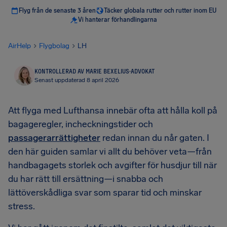
Flyg från de senaste 3 åren
Täcker globala rutter och rutter inom EU
Vi hanterar förhandlingarna
AirHelp
Flygbolag
LH
KONTROLLERAD AV MARIE BEXELIUS
·
ADVOKAT
Senast uppdaterad 8 april 2026
Att flyga med Lufthansa innebär ofta att hålla koll på
bagageregler, incheckningstider och
passagerarrättigheter
redan innan du når gaten. I
den här guiden samlar vi allt du behöver veta—från
handbagagets storlek och avgifter för husdjur till när
du har rätt till ersättning—i snabba och
lättöverskådliga svar som sparar tid och minskar
stress.