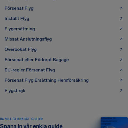
Försenat Flyg
Inställt Flyg
Flygersättning
Missat Anslutningsflyg
Överbokat Flyg
Försenat eller Förlorat Bagage
EU-regler Försenat Flyg
Försenat Flyg Ersättning Hemförsäkring
Flygstrejk
HA KOLL PÅ DINA RÄTTIGHETER
Din handbok till
flygpassagerares
rättigheter
Spana in vår enkla guide
UTGÅVA 2026