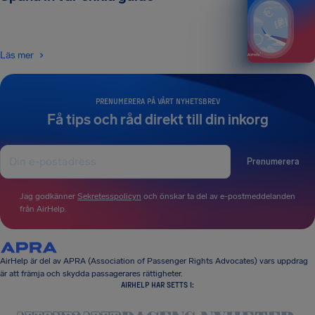
Läs mer
PRENUMERERA PÅ VÅRT NYHETSBREV
Få tips och råd direkt till din inkorg
Prenumerera
Jag godkänner
Sekretesspolicyn
och önskar ta del av e-postmeddelanden
från AirHelp.
AirHelp är del av APRA (Association of Passenger Rights Advocates) vars uppdrag
är att främja och skydda passagerares rättigheter.
AIRHELP HAR SETTS I: