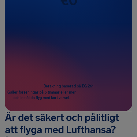
Passagerare
1
Beräkning baserad på EG 261
Gäller förseningar på 3 timmar eller mer
och inställda flyg med kort varsel.
Är det säkert och pålitligt
att flyga med Lufthansa?