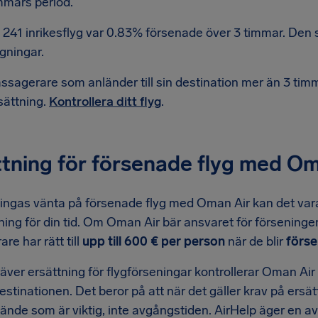
mmars period.
 241 inrikesflyg var 0.83% försenade över 3 timmar. Den si
ygningar.
ssagerare som anländer till sin destination mer än 3 timmar
sättning.
Kontrollera ditt flyg
.
tning för försenade flyg med Om
ingas vänta på försenade flyg med Oman Air kan det vara 
ttning för din tid. Om Oman Air bär ansvaret för försening
re har rätt till
upp till 600 € per person
när de blir
förse
äver ersättning för flygförseningar kontrollerar Oman Air v
destinationen. Det beror på att när det gäller krav på ersä
nlände som är viktig, inte avgångstiden. AirHelp äger en