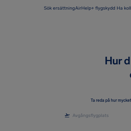
Sök ersättning
AirHelp+ flygskydd
Ha kol
Hur d
Ta reda på hur mycket 