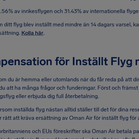
.56% av inrikesflygen och 31.43% av internationella flygen 
 ditt flyg blev inställt med mindre än 14 dagars varsel, kan d
sättning.
Kolla här
.
ensation för Inställt Fly
m du är hemma eller utomlands när du får reda på att din
u att ha många frågor och funderingar. Först och främst 
gsflyg eller erbjuda dig full återbetalning.
som inställda flyg nästan alltid ställer till det för dina r
 rätt att kräva ersättning av Oman Air för inställt flyg fö
torbritanniens och EUs föreskrifter ska Oman Air betala 