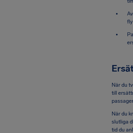
ti
Av
fl
Pa
er
Ersät
När du tv
till ersä
passagera
När du kr
slutliga 
tid du a