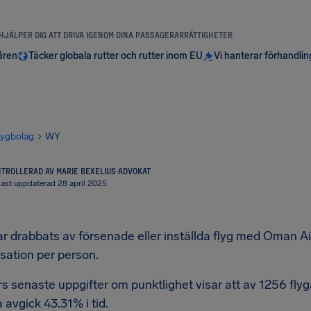
 HJÄLPER DIG ATT DRIVA IGENOM DINA PASSAGERARRÄTTIGHETER
åren
Täcker globala rutter och rutter inom EU
Vi hanterar förhandli
lygbolag
WY
TROLLERAD AV MARIE BEXELIUS
·
ADVOKAT
ast uppdaterad 28 april 2025
 drabbats av försenade eller inställda flyg med Oman Air k
sation per person.
s senaste uppgifter om punktlighet visar att av 1256 fl
avgick 43.31% i tid.