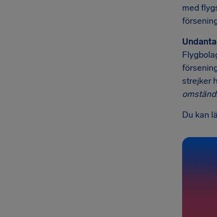
med flygs
försening
Undanta
Flygbolag
försening
strejker 
omständi
Du kan l