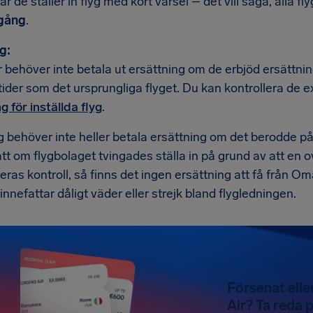
är de ställer in flyg med kort varsel – det vill säga, alla fl
vgång
.
g:
 behöver inte betala ut ersättning om de erbjöd ersättn
ider som det ursprungliga flyget. Du kan kontrollera de 
g för inställda flyg
.
g behöver inte heller betala ersättning om det berodde p
tt om flygbolaget tvingades ställa in på grund av att en ov
eras kontroll, så finns det ingen ersättning att få från Oman
nnefattar dåligt väder eller strejk bland flygledningen.
Försenat elle
Air? Ta reda p