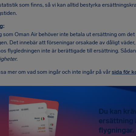
tatistik som finns, så vi kan alltid bestyrka ersättning
stiden.
g:
 som Oman Air behöver inte betala ut ersättning om det f
en. Det innebär att förseningar orsakade av dåligt väder, 
hos flygledningen inte är berättigade till ersättning. Såda
gheter
.
äsa mer om vad som ingår och inte ingår på vår
sida för 
Du kan kräv
ersättning 
flygningar.