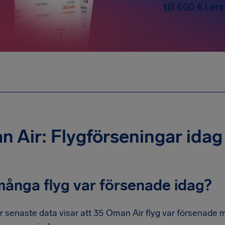
till 600 € i er
 Air: Flygförseningar idag
många flyg var försenade idag?
r senaste data visar att 35 Oman Air flyg var försenade 