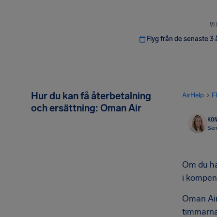
VI
Flyg från de senaste 3 
Hur du kan få återbetalning
AirHelp
F
och ersättning: Oman Air
KON
Sen
Om du har
i kompen
Oman Air
timmarna 