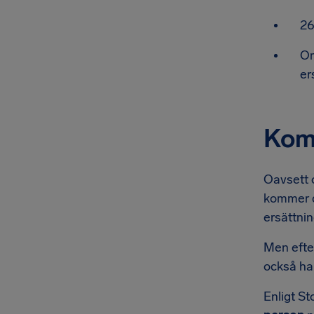
26
Om
er
Komp
Oavsett o
kommer d
ersättnin
Men efter
också har
Enligt S