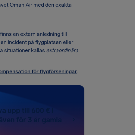
skravet Oman Air med den exakta
inns en extern anledning till
en incident på flygplatsen eller
na situationer kallas
extraordinära
kompensation för flygförseningar
.
a upp till 600 € i
även för 3 år gamla