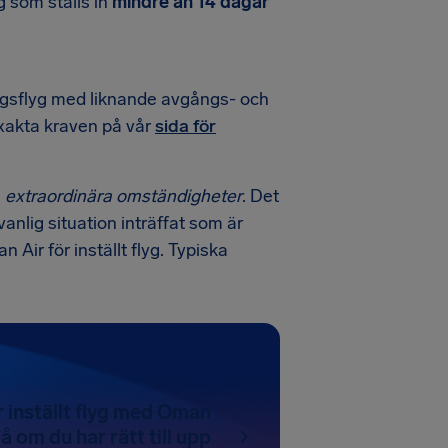
yg som ställs in
mindre än 14 dagar
ingsflyg med liknande avgångs- och
exakta kraven på vår
sida för
å
extraordinära omständigheter
. Det
anlig situation inträffat som är
 Air för inställt flyg. Typiska
r inställt flyg med Oman
å om du har rätt till upp