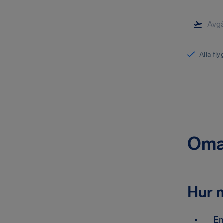
Alla fl
Oman
Hur m
En