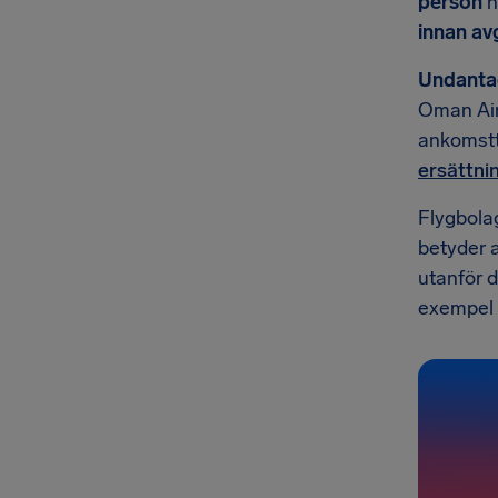
person
n
innan a
Undanta
Oman Air
ankomstt
ersättnin
Flygbola
betyder a
utanför d
exempel i